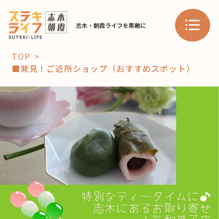
志木・朝霞ライフを素敵に
TOP
■発見！ご近所ショップ（おすすめスポット）
「コト」
子育て
暮らし
おすすめ
学び・教育
スポット
「場」
HAREL
HAREL