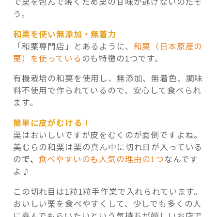
で栗を包んで焼くため栗の甘味が逃げないのだそ
う。
和栗を使い無添加・無着力
「和栗専門店」とあるように、
和栗（日本原産の
栗）を使っている
のも特徴の1つです。
有機栽培の和栗を使用し、無添加、無着色、調味
料不使用で作られているので、安心して食べられ
ます。
簡単に皮がむける！
栗はおいしいですが皮をむくのが面倒ですよね。
美むらの和栗は栗の真ん中に切れ目が入っている
の
で
、
食べやすいのも人気の理由の1つ
なんです
よ♪
この切れ目は1粒1粒手作業で入れられています。
おいしい栗を食べやすくして、少しでも多くの人
に喜んでもらいたいという気持ちが嬉しいお店で