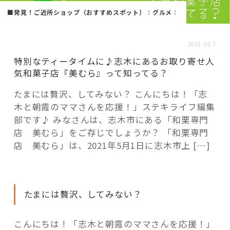
活用事例
■発見！ご近所ショップ（おすすめスポット）
：
グルメ
：
「モノ」
2021.10.7
特別なティータイムに♪志木にあるお取り寄せ人
気和菓子店『美むら』って知ってる？
fleXe
リノベ事例
たまには贅沢、してみない？ こんにちは！「志
木と朝霞のママさんを応援！」ステキライフ編集
「ひと」
部です♪ みなさんは、志木市にある「和栗専門
店 美むら」をご存じでしょうか？ 「和栗専門
店 美むら」は、2021年5月1日に志木市上 […]
協賛・協力店
コーディネーター紹介
たまには贅沢、してみない？
これからの暮らし 住み替え相談
こんにちは！「志木と朝霞のママさんを応援！」