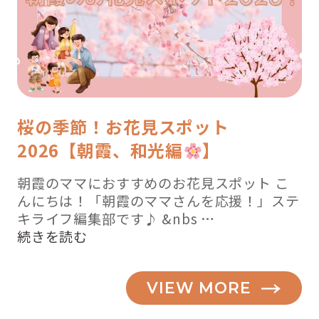
桜の季節！お花見スポット
2026【朝霞、和光編
】
朝霞のママにおすすめのお花見スポット こ
んにちは！「朝霞のママさんを応援！」ステ
キライフ編集部です♪ &nbs …
“桜
続きを読む
の
季
VIEW MORE
節！
お