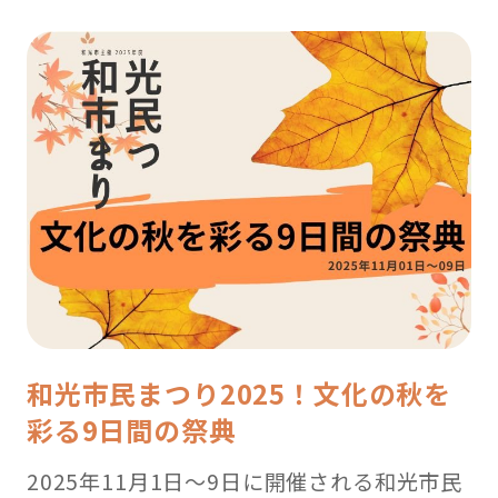
花
見
ス
ポ
ッ
ト
2019【朝
霞、
和
光
編
】”
の
和光市民まつり2025！文化の秋を
彩る9日間の祭典
2025年11月1日～9日に開催される和光市民