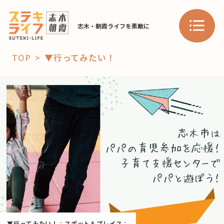
志木・朝霞ライフを素敵に
TOP
▼行ってみたい！
「コト」
子育て
暮らし
おすすめ
学び・教育
スポット
「場」
HAREL
HAREL
▼行ってみたい！
：
スポット＆プレイス
：