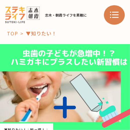
志木・朝霞ライフを素敵に
TOP
▼知りたい！
「コト」
子育て
暮らし
おすすめ
学び・教育
スポット
「場」
HAREL
HAREL
▼知りたい！
：
知っ得！
：