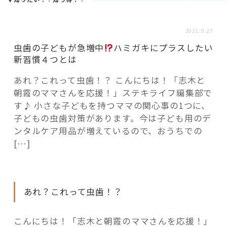
活用事例
2021.9.27
「モノ」
虫歯の子どもが急増中
ハミガキにプラスしたい
新習慣４つとは
fleXe
リノベ事例
あれ？これって虫歯！？ こんにちは！「志木と
朝霞のママさんを応援！」ステキライフ編集部で
す♪ 小さな子どもを持つママの関心事の1つに、
「ひと」
子どもの虫歯対策があります。今は子ども用のデ
ンタルケア用品が増えているので、おうちでの
[…]
協賛・協力店
コーディネーター紹介
あれ？これって虫歯！？
これからの暮らし 住み替え相談
こんにちは！「志木と朝霞のママさんを応援！」