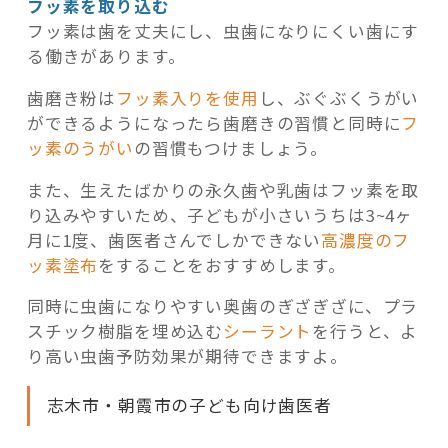
フッ素を取り込む
フッ素は歯を丈夫にし、虫歯になりにくい歯にす
る働きがあります。
歯磨き粉は
フッ素入りを使用
し、ぶぐぶくうがい
ができるようになったら歯磨きの習慣と同時に
フ
ッ素のうがい
の習慣もつけましょう。
また、生えたばかりの永久歯や乳歯はフッ素を取
り込みやすいため、子どもが小さいうちは3~4ヶ
月に1度、歯医者さんでしかできない
高濃度のフ
ッ素塗布
をすることをおすすめします。
同時に虫歯になりやすい奥歯のぎざぎざに、プラ
スチック樹脂を埋め込む
シーラント
を行うと、よ
り高い虫歯予防効果が期待できますよ。
志木市・朝霞市の子ども向け歯医者