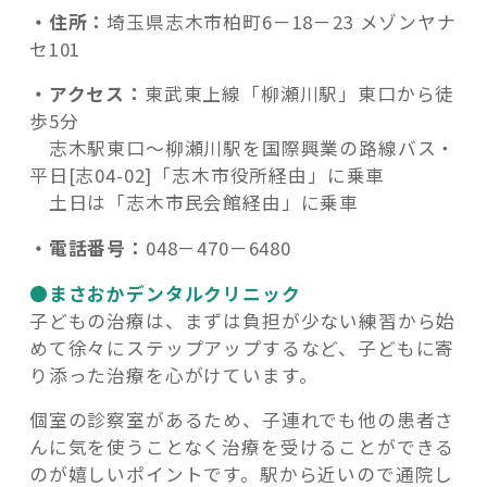
・住所：
埼玉県志木市柏町6－18－23 メゾンヤナ
セ101
・アクセス：
東武東上線「柳瀬川駅」東口から徒
歩5分
志木駅東口～柳瀬川駅を国際興業の路線バス・
平日[志04-02]「志木市役所経由」に乗車
土日は「志木市民会館経由」に乗車
・電話番号：
048－470－6480
●まさおかデンタルクリニック
子どもの治療は、まずは負担が少ない練習から始
めて徐々にステップアップするなど、子どもに寄
り添った治療を心がけています。
個室の診察室があるため、子連れでも他の患者さ
んに気を使うことなく治療を受けることができる
のが嬉しいポイントです。駅から近いので通院し