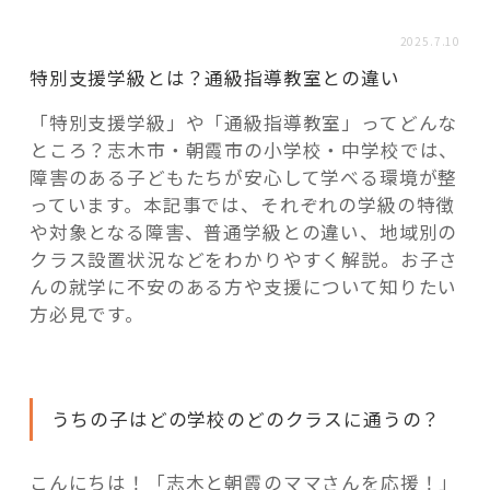
活用事例
2025.7.10
特別支援学級とは？通級指導教室との違い
「モノ」
「特別支援学級」や「通級指導教室」ってどんな
ところ？志木市・朝霞市の小学校・中学校では、
fleXe
リノベ事例
障害のある子どもたちが安心して学べる環境が整
っています。本記事では、それぞれの学級の特徴
や対象となる障害、普通学級との違い、地域別の
「ひと」
クラス設置状況などをわかりやすく解説。お子さ
んの就学に不安のある方や支援について知りたい
協賛・協力店
方必見です。
コーディネーター紹介
うちの子はどの学校のどのクラスに通うの？
これからの暮らし 住み替え相談
こんにちは！「志木と朝霞のママさんを応援！」