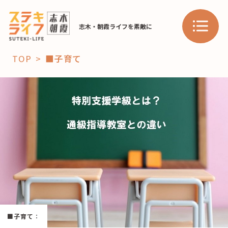
志木・朝霞ライフを素敵に
TOP
■子育て
「コト」
子育て
暮らし
おすすめ
学び・教育
スポット
「場」
■子育て
：
HAREL
HAREL