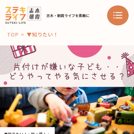
志木・朝霞ライフを素敵に
TOP
▼知りたい！
「コト」
子育て
暮らし
おすすめ
学び・教育
スポット
「場」
HAREL
HAREL
▼知りたい！
：
知っ得！
：