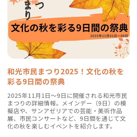
ト
2019【朝
霞、
和
光
編
】”
の
和光市民まつり2025！文化の秋を
彩る9日間の祭典
2025年11月1日～9日に開催される和光市民
まつりの詳細情報。メインデー（9日）の模
擬店や、サンアゼリアでの芸能・美術作品
展、市民コンサートなど、9日間を通じて文
化の秋を楽しむイベントを紹介します。