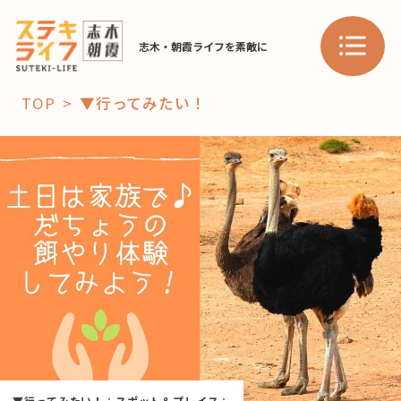
志木・朝霞ライフを素敵に
TOP
▼行ってみたい！
「コト」
子育て
暮らし
おすすめ
学び・教育
スポット
「場」
HAREL
HAREL
▼行ってみたい！
：
スポット＆プレイス
：