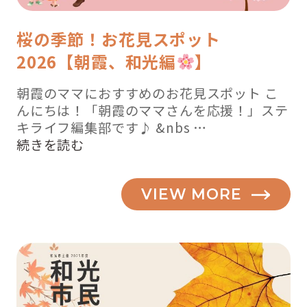
桜の季節！お花見スポット
2026【朝霞、和光編
】
朝霞のママにおすすめのお花見スポット こ
んにちは！「朝霞のママさんを応援！」ステ
キライフ編集部です♪ &nbs …
“桜
続きを読む
の
季
VIEW MORE
節！
お
花
見
ス
ポ
ッ