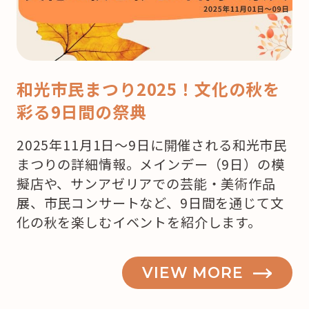
和
光
編
和光市民まつり2025！文化の秋を
】”
彩る9日間の祭典
の
2025年11月1日～9日に開催される和光市民
まつりの詳細情報。メインデー（9日）の模
擬店や、サンアゼリアでの芸能・美術作品
展、市民コンサートなど、9日間を通じて文
化の秋を楽しむイベントを紹介します。
VIEW MORE