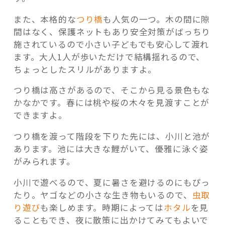
また、本格的な
つり橋
も人気の一つ。木の間に隙
間はなく、保護ネットもあり安全対策がばっちり
施されているので小さい子どもでも安心して渡れ
ます。大人1人が歩いただけで結構揺れるので、
ちょっとしたスリルがありますよ。
つり橋は高さがあるので、そこから見る景色もな
かなかです。春には桃や桜の木々を見渡すことが
できますよ。
つり橋を渡って階段を下りた先には、小川と池が
あります。池には大きな鯉がいて、優雅に泳ぐ姿
がみられます。
小川で遊べるので、夏に暑さを避けるのにもぴっ
たり。ヤゴなどの小さな生き物もいるので、
虫取
り遊び
も楽しめます。時期によっては
ホタル
を見
ることもでき、夜に散策に出かけてみてもよいで