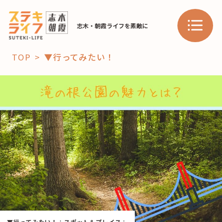
志木・朝霞ライフを素敵に
TOP
▼行ってみたい！
「コト」
子育て
暮らし
おすすめ
学び・教育
スポット
「場」
HAREL
HAREL
▼行ってみたい！
：
スポット＆プレイス
：