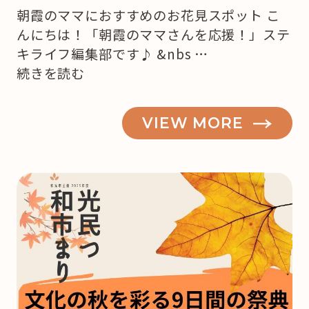
朝霞のママにおすすめのお花見スポット こ
んにちは！「朝霞のママさんを応援！」ステ
キライフ編集部です♪ &nbs …
“桜
続きを読む
の
季
VIEW MORE
節！
お
花
見
ス
ポ
ッ
ト
2019【朝
霞、