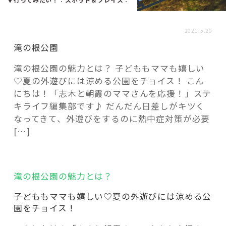
活用事例
2021.5.20
「モノ」
滝の根公園
滝の根公園の魅力とは？ 子どももママも嬉しい
fleXe
リノベ事例
♡夏の外遊びには涼める公園をチョイス！ こん
にちは！「志木と朝霞のママさんを応援！」ステ
キライフ編集部です♪ だんだん日差しがキツく
「ひと」
なってきて、外遊びをするのに熱中症対策が必要
[…]
協賛・協力店
コーディネーター紹介
滝の根公園の魅力とは？
子どももママも嬉しい♡夏の外遊びには涼める公
園をチョイス！
これからの暮らし 住み替え相談