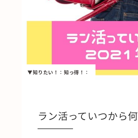
HAREL
活用事例
「モノ」
fleXe
リノベ事
▼知りたい！
：
知っ得！
：
「ひと」
協賛・協力店
コーディネーター紹介
ラン活っていつから何