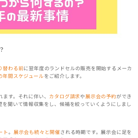
？
り替わる前
に翌年度のランドセルの販売を開始するメーカ
の年間スケジュール
をご紹介します。
れます。それに伴い、
カタログ請求
や
展示会の予約
ができ
望を聞いて情報収集をし、候補を絞っていくようにしまし
ート
。
展示会も続々と開催
される時期です。展示会に足を