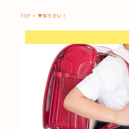
TOP
▼知りたい！
「コト」
子育て
暮らし
おすすめ
学び・教
スポット
「場」
HAREL