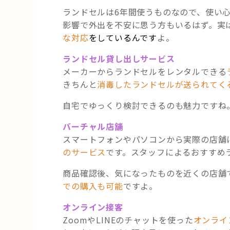
ランドセルは6年間使うものなので、使い
影響で外出を不安に思う方もいるはず。実
な対応
をしている
んです
よ。
ランドセル貸し出しサービス
メーカーからランドセルをレンタルできる
きちんと
消毒したランドセルが送られてく
自宅でゆっくり検討できるのも魅力ですね
バーチャル店舗
スマートフォンやパソコンから実際の店舗
のサービス
です。スタッフによるおすすめ
商品確認後、気になったものを近くの店舗
での購入も可能
ですよ。
オンライン接客
ZoomやLINEのチャットを使った
オンライ