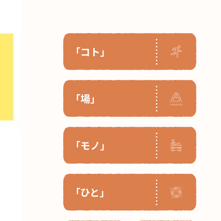
「コト」
「場」
「モノ」
「ひと」