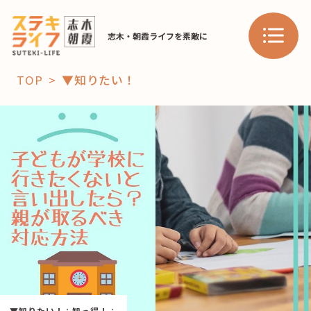
志木・朝霞ライフを素敵に
TOP
▼知りたい！
「コト」
子育て
暮らし
おすすめ
学び・教育
スポット
「場」
HAREL
HAREL
▼知りたい！
：
知っ得！
：