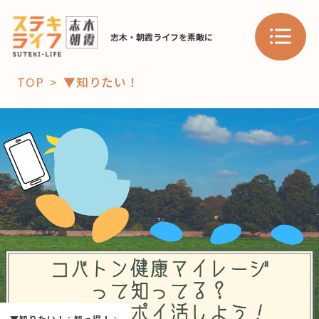
志木・朝霞ライフを素敵に
TOP
▼知りたい！
「コト」
子育て
暮らし
おすすめ
学び・教育
スポット
「場」
HAREL
HAREL
▼知りたい！
：
知っ得！
：