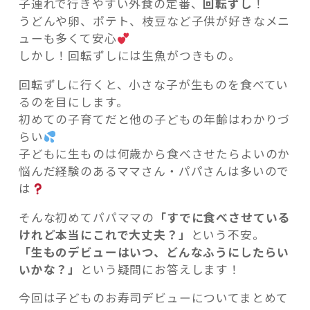
子連れで行きやすい外食の定番、
回転ずし
！
うどんや卵、ポテト、枝豆など子供が好きなメニ
ューも多くて安心
しかし！回転ずしには生魚がつきもの。
回転ずしに行くと、小さな子が生ものを食べてい
記事検索
るのを目にします。
初めての子育てだと他の子どもの年齢はわかりづ
らい
子どもに生ものは何歳から食べさせたらよいのか
悩んだ経験のあるママさん・パパさんは多いので
は
そんな初めてパパママの
「すでに食べさせている
けれど本当にこれで大丈夫？」
という不安。
「生ものデビューはいつ、どんなふうにしたらい
いかな？」
という疑問にお答えします！
今回は子どものお寿司デビューについてまとめて