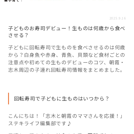
活用事例
2025.9.16
「モノ」
子どものお寿司デビュー！生ものは何歳から食べ
させる？
fleXe
リノベ事例
子どもに回転寿司で生ものを食べさせるのは何歳
から？白身魚や赤身、青魚、貝類など食材ごとの
注意点や初めての生ものデビューのコツ、朝霞・
「ひと」
志木周辺の子連れ回転寿司情報をまとめました。
協賛・協力店
回転寿司で子どもに生ものはいつから？
コーディネーター紹介
こんにちは！「志木と朝霞のママさんを応援！」
ステキライフ編集部です♪
これからの暮らし 住み替え相談