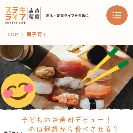
志木・朝霞ライフを素敵に
TOP
■子育て
「コト」
子育て
暮らし
おすすめ
学び・教育
スポット
「場」
HAREL
HAREL
■子育て
：