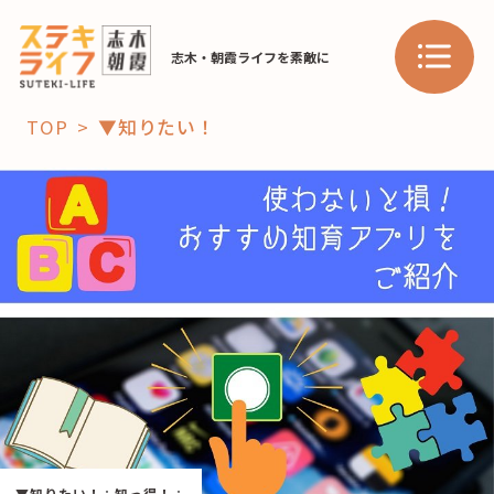
志木・朝霞ライフを素敵に
TOP
▼知りたい！
「コト」
子育て
暮らし
おすすめ
学び・教育
スポット
「場」
HAREL
HAREL
▼知りたい！
：
知っ得！
：