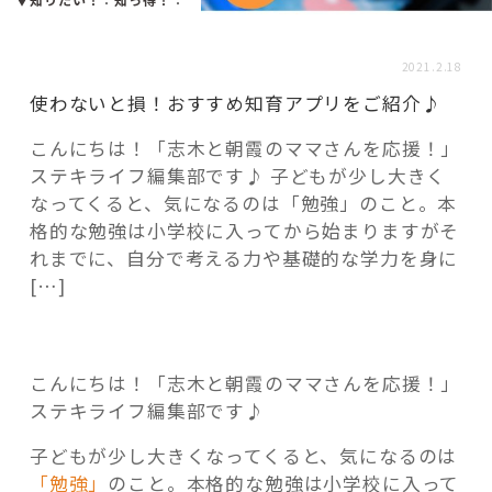
活用事例
2021.2.18
「モノ」
使わないと損！おすすめ知育アプリをご紹介♪
こんにちは！「志木と朝霞のママさんを応援！」
fleXe
リノベ事例
ステキライフ編集部です♪ 子どもが少し大きく
なってくると、気になるのは「勉強」のこと。本
格的な勉強は小学校に入ってから始まりますがそ
「ひと」
れまでに、自分で考える力や基礎的な学力を身に
[…]
協賛・協力店
コーディネーター紹介
こんにちは！「志木と朝霞のママさんを応援！」
ステキライフ編集部です♪
子どもが少し大きくなってくると、気になるのは
これからの暮らし 住み替え相談
「勉強」
のこと。本格的な勉強は小学校に入って