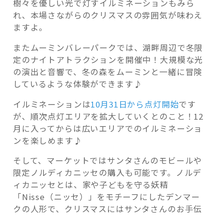
樹々を優しい光で灯すイルミネーションもみら
れ、本場さながらのクリスマスの雰囲気が味わえ
ますよ。
またムーミンバレーパークでは、湖畔周辺で冬限
定のナイトアトラクションを開催中！大規模な光
の演出と音響で、冬の森をムーミンと一緒に冒険
しているような体験ができます♪
イルミネーションは
10月31日から点灯開始
です
が、順次点灯エリアを拡大していくとのこと！12
月に入ってからは広いエリアでのイルミネーショ
ンを楽しめます♪
そして、マーケットではサンタさんのモビールや
限定ノルディカニッセの購入も可能です。ノルデ
ィカニッセとは、家や子どもを守る妖精
「Nisse（ニッセ）」をモチーフにしたデンマー
クの人形で、クリスマスにはサンタさんのお手伝