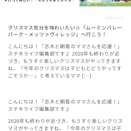
活用事例
2020.12.16
「モノ」
クリスマス気分を味わいたい☆『ムーミンバレー
パーク・メッツァヴィレッジ』へ行こう！
fleXe
リノベ事例
こんにちは！「志木と朝霞のママさんを応援！」
ステキライフ編集部です♪ 2020年も終わりが近
づき、もうすぐ楽しいクリスマスがやってきます
「ひと」
ね。「今年のクリスマスは子どもとどうやってす
ごそうか…」と考えているママ […]
協賛・協力店
コーディネーター紹介
こんにちは！「志木と朝霞のママさんを応援！」
ステキライフ編集部です♪
2020年も終わりが近づき、もうすぐ楽しいクリス
これからの暮らし 住み替え相談
マスがやってきますね。「今年のクリスマスは子