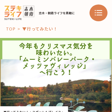
志木・朝霞ライフを素敵に
TOP
▼行ってみたい！
「コト」
子育て
暮らし
おすすめ
学び・教育
スポット
「場」
HAREL
HAREL
▼行ってみたい！
：
スポット＆プレイス
：