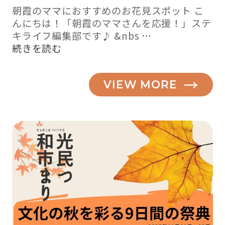
朝霞のママにおすすめのお花見スポット こ
んにちは！「朝霞のママさんを応援！」ステ
キライフ編集部です♪ &nbs …
“桜
続きを読む
の
季
VIEW MORE
節！
お
花
見
ス
ポ
ッ
ト
2019【朝
霞、
和
光