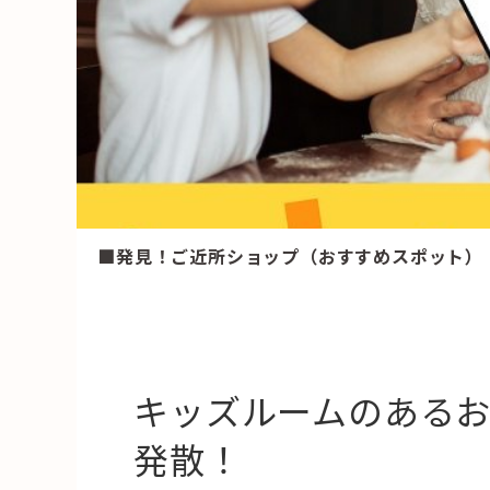
HAREL
活用事例
「モノ」
fleXe
リノベ事
■発見！ご近所ショップ（おすすめスポット）
「ひと」
協賛・協力店
コーディネーター紹介
キッズルームのある
発散！