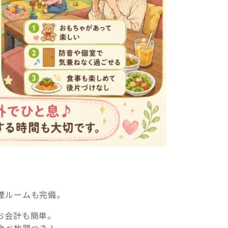
！
煙ルームも完備。
お会計も簡単。
食べ放題つき！