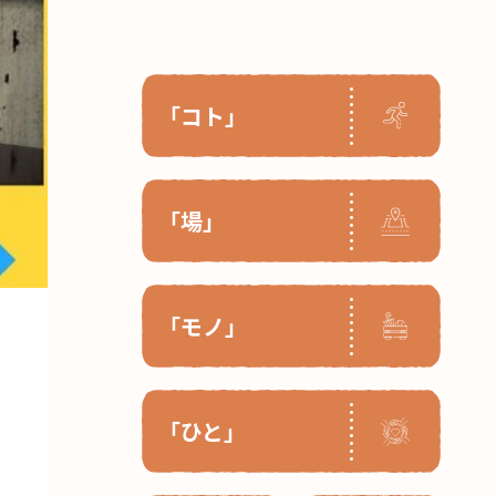
「コト」
「場」
「モノ」
「ひと」