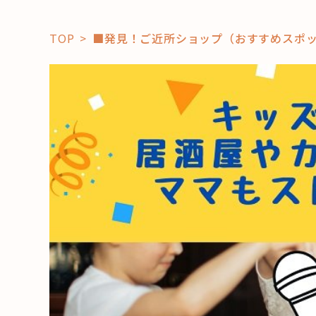
TOP
■発見！ご近所ショップ（おすすめスポ
「コト」
子育て
暮らし
おすすめ
学び・教
スポット
「場」
HAREL