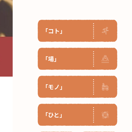
「コト」
「場」
「モノ」
「ひと」