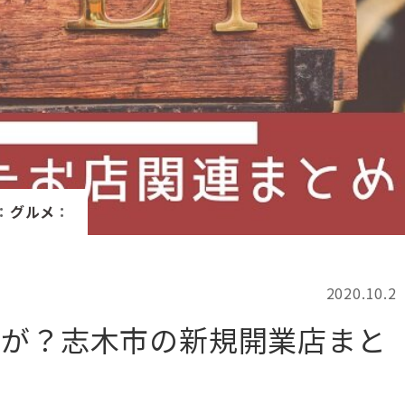
記事検索
例
：
グルメ
：
2020.10.2
店が？志木市の新規開業店まと