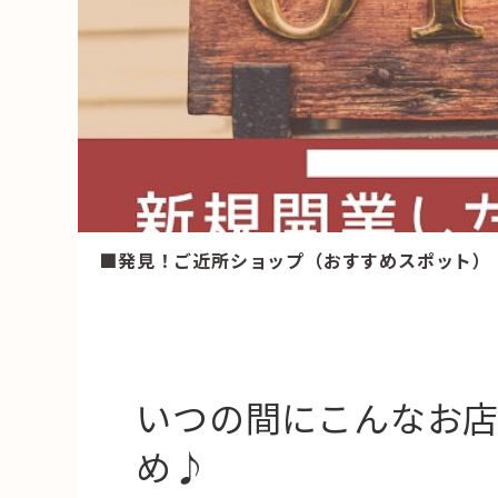
HAREL
活用事例
「モノ」
fleXe
リノベ事
■発見！ご近所ショップ（おすすめスポット）
「ひと」
協賛・協力店
コーディネーター紹介
いつの間にこんなお
め♪