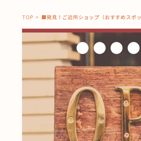
TOP
■発見！ご近所ショップ（おすすめスポ
「コト」
子育て
暮らし
おすすめ
学び・教
スポット
「場」
HAREL