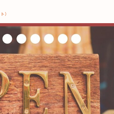
ット）
これからの暮
育