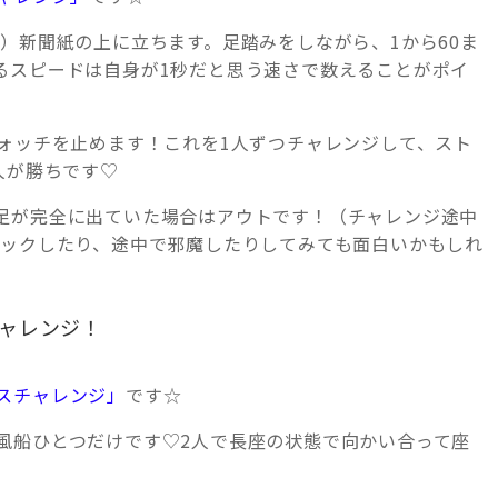
）新聞紙の上に立ちます。足踏みをしながら、1から60ま
るスピードは自身が1秒だと思う速さで数えることがポイ
ウォッチを止めます！これを1人ずつチャレンジして、スト
人が勝ちです♡
足が完全に出ていた場合はアウトです！（チャレンジ途中
ェックしたり、途中で邪魔したりしてみても面白いかもしれ
ャレンジ！
スチャレンジ」
です☆
風船ひとつだけです♡2人で長座の状態で向かい合って座