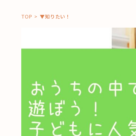
TOP
▼知りたい！
「コト」
子育て
暮らし
おすすめ
学び・教
スポット
「場」
HAREL