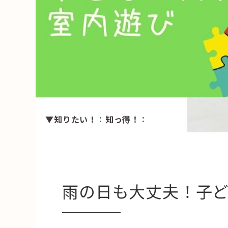
HAREL
活用事例
「モノ」
fleXe
リノベ事
▼知りたい！
：
知っ得！
：
「ひと」
協賛・協力店
コーディネーター紹介
雨の日も大丈夫！子