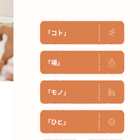
「コト」
「場」
「モノ」
「ひと」