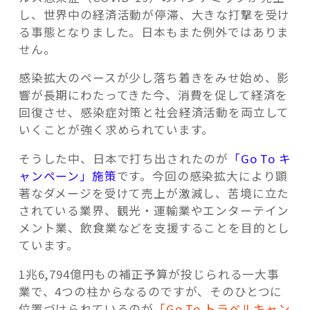
し、世界中の経済活動が停滞、大きな打撃を受け
る事態となりました。日本もまた例外ではありま
せん。
感染拡大のペースが少し落ち着きをみせ始め、影
響が長期にわたってきた今、消費を促して経済を
回復させ、感染症対策と社会経済活動を両立して
いくことが強く求められています。
そうした中、日本で打ち出されたのが
「Go To キ
ャンペーン」施策
です。今回の感染拡大により顕
著なダメージを受けて売上が激減し、苦境に立た
されている業界、観光・運輸業やエンターテイン
メント業、飲食業などを支援することを目的とし
ています。
1兆6,794億円もの補正予算が投じられる一大事
業で、4つの柱からなるのですが、そのひとつに
位置づけられているのが
「Go To トラベルキャン