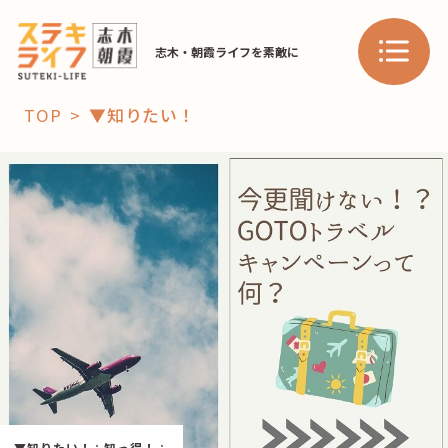
志木・朝霞ライフを素敵に
TOP
▼知りたい！
「コト」
子育て
暮らし
おすすめ
学び・教育
スポット
「場」
HAREL
HAREL
▼知りたい！
：
知っ得！
：