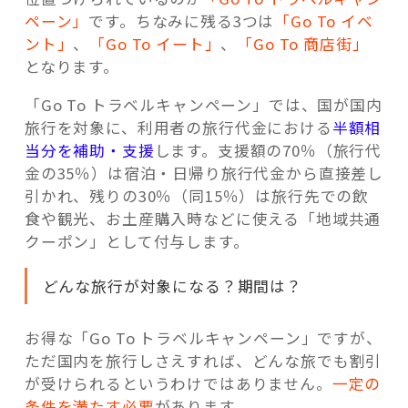
ペーン」
です。ちなみに残る3つは
「Go To イベ
ント」
、
「Go To イート」
、
「Go To 商店街」
となります。
「Go To トラベルキャンペーン」では、国が国内
旅行を対象に、利用者の旅行代金における
半額相
当分を補助・支援
します。支援額の70％（旅行代
金の35％）は宿泊・日帰り旅行代金から直接差し
引かれ、残りの30％（同15％）は旅行先での飲
食や観光、お土産購入時などに使える「地域共通
クーポン」として付与します。
どんな旅行が対象になる？期間は？
お得な「Go To トラベルキャンペーン」ですが、
ただ国内を旅行しさえすれば、どんな旅でも割引
が受けられるというわけではありません。
一定の
条件を満たす必要
があります。