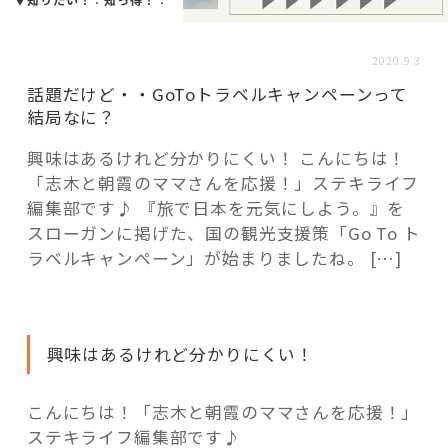
活用事例
2020.9.3
「モノ」
話題だけど・・GoToトラベルキャンペーンって
結局なに？
fleXe
リノベ事例
興味はあるけれど分かりにくい！ こんにちは！
「志木と朝霞のママさんを応援！」ステキライフ
編集部です♪ 『旅で日本を元気にしよう。』を
「ひと」
スローガンに掲げた、国の観光支援策「Go To ト
ラベルキャンペーン」が始まりましたね。 […]
協賛・協力店
コーディネーター紹介
興味はあるけれど分かりにくい！
こんにちは！「志木と朝霞のママさんを応援！」
これからの暮らし 住み替え相談
ステキライフ編集部です♪