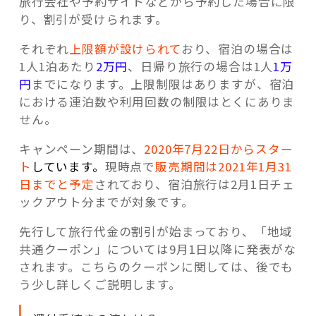
旅行会社や予約サイトなどから予約した場合に限
り、割引が受けられます。
それぞれ
上限額が設けられて
おり、宿泊の場合は
1人1泊あたり
2万円
、日帰り旅行の場合は1人
1万
円
までになります。上限制限はありますが、宿泊
における連泊数や利用回数の制限はとくにありま
せん。
キャンペーン期間は、
2020年7月22日からスター
ト
しています
。
現時点で
販売期間は2021年1月31
日までと予定
されており、宿泊旅行は2月1日チェ
ックアウト分までが対象です。
先行して旅行代金の割引が始まっており、「地域
共通クーポン」については9月1日以降に発表がな
されます。こちらのクーポンに関しては、後でも
う少し詳しくご説明します。