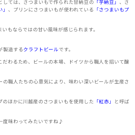
としては、さつまいもで作られた甘納豆の
「芋納豆」
、さ
い」
、プリンにさつまいもが使われている
「さつまいもプ
まいもならではの甘い風味が感じられます。
が製造する
クラフトビール
です。
こだわるため、ビールの本場、ドイツから職人を招いて醸
ーの職人たちの心意気により、味わい深いビールが生産さ
プのほかに川越産のさつまいもを使用した
「紅赤」
と呼ば
一度味わってみたいですね♪