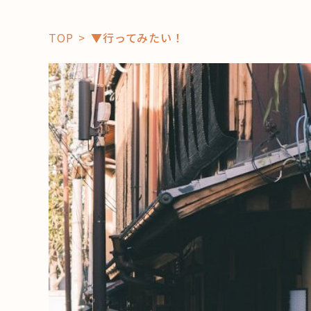
TOP
▼行ってみたい！
「コト」
子育て
暮らし
おすすめ
学び・教
スポット
「場」
HAREL