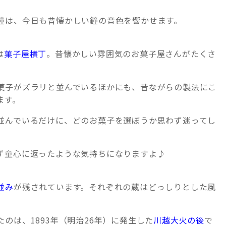
鐘は、今日も昔懐かしい鐘の音色を響かせます。
は
菓子屋横丁
。昔懐かしい雰囲気のお菓子屋さんがたくさ
菓子がズラリと並んでいるほかにも、昔ながらの製法にこ
ます。
並んでいるだけに、どのお菓子を選ぼうか思わず迷ってし
ず童心に返ったような気持ちになりますよ♪
並み
が残されています。それぞれの蔵はどっしりとした風
のは、1893年（明治26年）に発生した
川越大火の後
で