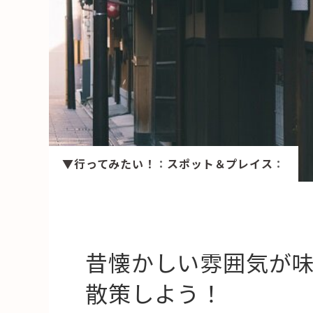
HAREL
活用事例
「モノ」
fleXe
リノベ事
▼行ってみたい！
：
スポット＆プレイス
：
「ひと」
協賛・協力店
コーディネーター紹介
昔懐かしい雰囲気が
散策しよう！