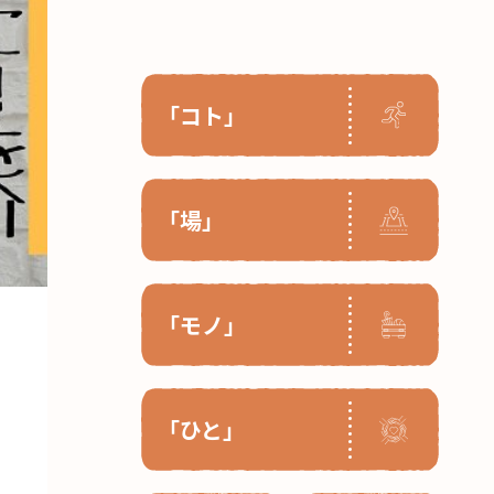
「コト」
「場」
「モノ」
「ひと」