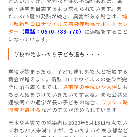
と思いますが、発熱など体の不調があれば、通
勤・通学を自粛するよう求められています。ま
た、37.5度の発熱が続き、異変がある場合は、
埼
玉県新型コロナウイルス感染症県民サポートセン
ター
（電話：0570-783-770）
に連絡をすること
になっています。
学校が始まったら子ども達も・・・
学校が始まったら、子ども達も外で人と接触する
機会が増えます。新型コロナウイルスの感染が完
全に落ち着くまでは、
帰宅後の手洗いや入浴
はも
ちろん気をつけていきたいですよね。また公共交
通機関での通学が長い子どもの場合、
ラッシュ時
間帯を避ける
などの工夫が求められています。
志木や朝霞での感染者は2020年5月15日時点でい
ずれも20人未満ですが、さいたま市や東京都など