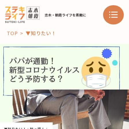
志木・朝霞ライフを素敵に
TOP
▼知りたい！
「コト」
子育て
暮らし
おすすめ
学び・教育
スポット
「場」
HAREL
HAREL
▼知りたい！
：
知っ得！
：