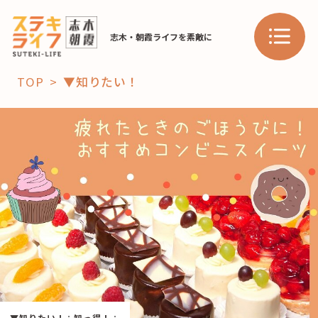
志木・朝霞ライフを素敵に
TOP
▼知りたい！
「コト」
子育て
暮らし
おすすめ
学び・教育
スポット
「場」
HAREL
HAREL
▼知りたい！
：
知っ得！
：