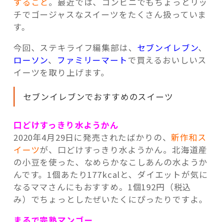
すること
。最近では、コンビニでもちょっとリッ
チでゴージャスなスイーツをたくさん扱っていま
す。
今回、ステキライフ編集部は、
セブンイレブン
、
ローソン
、
ファミリーマート
で買えるおいしいス
イーツを取り上げます。
セブンイレブンでおすすめのスイーツ
口どけすっきり水ようかん
2020年4月29日に発売されたばかりの、
新作和ス
イーツ
が、口どけすっきり水ようかん。北海道産
の小豆を使った、なめらかなこしあんの水ようか
んです。1個あたり177kcalと、ダイエットが気に
なるママさんにもおすすめ。1個192円（税込
み）でちょっとしたぜいたくにぴったりですよ。
まるで完熟マンゴー