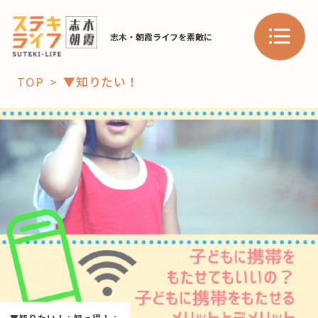
志木・朝霞ライフを素敵に
TOP
▼知りたい！
「コト」
子育て
暮らし
おすすめ
学び・教育
スポット
「場」
HAREL
HAREL
▼知りたい！
：
知っ得！
：