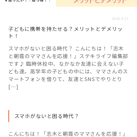
活用事例
2020.4.27
「モノ」
子どもに携帯を持たせる？メリットとデメリッ
ト！
fleXe
リノベ事例
スマホがないと困る時代？ こんにちは！「志木
と朝霞のママさんを応援！」ステキライフ編集部
です♪ 臨時休校中、なかなか友達に会えない子
「ひと」
ども達。高学年の子どもの中には、ママさんのス
マートフォンを借りて、友達とSNSでやりとり
[…]
協賛・協力店
コーディネーター紹介
スマホがないと困る時代？
これからの暮らし 住み替え相談
こんにちは！「志木と朝霞のママさんを応援！」