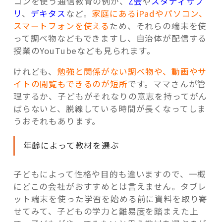
コンを使う通信教育の例が、
Z会
や
スタディサプ
リ
、
デキタス
など。
家庭にあるiPadやパソコン、
スマートフォンを使える
ため、それらの端末を使
って調べ物などもできますし、自治体が配信する
授業のYouTubeなども見られます。
けれども、
勉強と関係がない調べ物や、動画やサ
イトの閲覧もできるのが短所
です。ママさんが管
理するか、子どもがそれなりの意志を持ってがん
ばらないと、脱線している時間が長くなってしま
うおそれもあります。
年齢によって教材を選ぶ
子どもによって性格や目的も違いますので、一概
にどこの会社がおすすめとは言えません。タブレ
ット端末を使った学習を始める前に資料を取り寄
せてみて、子どもの学力と難易度を踏まえた上