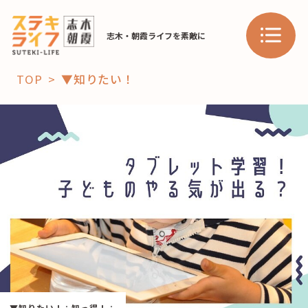
志木・朝霞ライフを素敵に
TOP
▼知りたい！
「コト」
子育て
暮らし
おすすめ
学び・教育
スポット
「場」
HAREL
HAREL
▼知りたい！
：
知っ得！
：