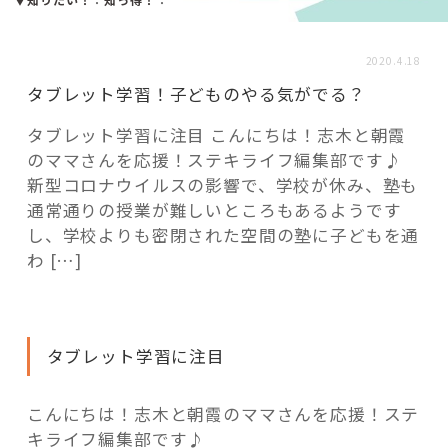
活用事例
2020.4.18
「モノ」
タブレット学習！子どものやる気がでる？
タブレット学習に注目 こんにちは！志木と朝霞
fleXe
リノベ事例
のママさんを応援！ステキライフ編集部です♪
新型コロナウイルスの影響で、学校が休み、塾も
通常通りの授業が難しいところもあるようです
「ひと」
し、学校よりも密閉された空間の塾に子どもを通
わ […]
協賛・協力店
コーディネーター紹介
タブレット学習に注目
こんにちは！志木と朝霞のママさんを応援！ステ
これからの暮らし 住み替え相談
キライフ編集部です♪