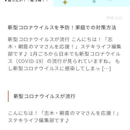
活用事例
2020.3.12
「モノ」
新型コロナウイルスを予防！家庭での対策方法
新型コロナウイルスが流行 こんにちは！「志
fleXe
リノベ事例
木・朝霞のママさんを応援！」ステキライフ編集
部です♪ 1月ごろから日本でも新型コロナウイル
ス（COVID-19）の流行が見られていますね。 も
「ひと」
し新型コロナウイルスに感染してしまっ […]
協賛・協力店
新型コロナウイルスが流行
コーディネーター紹介
こんにちは！「志木・朝霞のママさんを応援！」
ステキライフ編集部です♪
これからの暮らし 住み替え相談