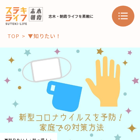
志木・朝霞ライフを素敵に
TOP
▼知りたい！
「コト」
子育て
暮らし
おすすめ
学び・教育
スポット
「場」
HAREL
HAREL
▼知りたい！
：
知っ得！
：