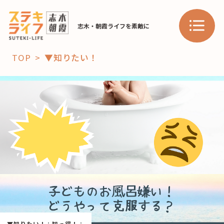
志木・朝霞ライフを素敵に
TOP
▼知りたい！
「コト」
子育て
暮らし
おすすめ
学び・教育
スポット
「場」
HAREL
HAREL
▼知りたい！
：
知っ得！
：