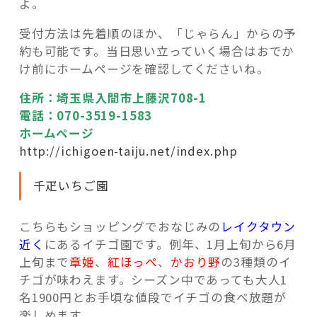
よ。
受付方法は先着順のほか、「じゃらん」からの予
約も可能です。当日思い立っていく場合はおでか
け前にホームページを確認してくださいね。
住所：埼玉県入間市上藤沢708-1
電話：070-3519-1583
ホームページ
http://ichigoen-taiju.net/index.php
千疋いちご園
こちらもショッピングでおなじみの
レイクタウン
近く
にあるイチゴ園です。例年、1月上旬から6月
上旬まで
章姫
、
紅ほっぺ
、
かおり野
の3種類のイ
チゴが味わえます。シーズン中であっても大人1
名1900円とお手頃な値段でイチゴの食べ放題が
楽しめます。