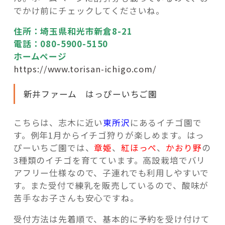
でかけ前にチェックしてくださいね。
住所：埼玉県和光市新倉8-21
電話：080-5900-5150
ホームページ
https://www.torisan-ichigo.com/
新井ファーム はっぴーいちご園
こちらは、志木に近い
東所沢
にあるイチゴ園で
す。例年1月からイチゴ狩りが楽しめます。はっ
ぴーいちご園では、
章姫
、
紅ほっぺ
、
かおり野
の
3種類のイチゴを育てています。高設栽培でバリ
アフリー仕様なので、子連れでも利用しやすいで
す。また受付で練乳を販売しているので、酸味が
苦手なお子さんも安心ですね。
受付方法は先着順で、基本的に予約を受け付けて