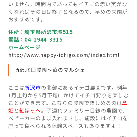
いません。時間内であってもイチゴの赤い実がな
くなればその日は終了となるので、早めの来園が
おすすめです。
住所：埼玉県所沢市城515
電話：04-2944-3315
ホームページ
http://www.happy-ichigo.com/index.html
所沢北田農園～苺のマルシェ
ここは
所沢市
の北部にあるイチゴ農園です。例年
1月上旬から5月下旬にかけてイチゴ狩りを楽しむ
ことができます。こちらの農園で楽しめるのは
章
姫
と
紅ほっぺ
。子連れファミリー目線の農園で、
ベビーカーのまま入れますし、施設にはイチゴを
座って食べられる休憩スペースもありますよ！