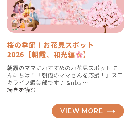
桜の季節！お花見スポット
2026【朝霞、和光編
】
朝霞のママにおすすめのお花見スポット こ
んにちは！「朝霞のママさんを応援！」ステ
キライフ編集部です♪ &nbs …
“桜
続きを読む
の
季
VIEW MORE
節！
お
花