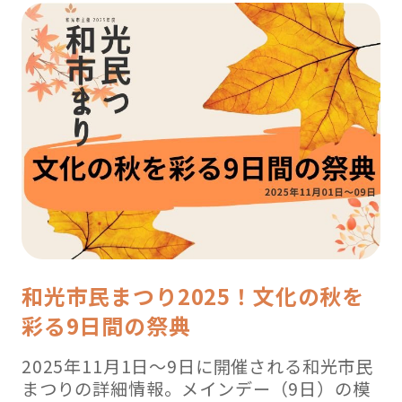
見
ス
ポ
ッ
ト
2019【朝
霞、
和
光
編
】”
の
和光市民まつり2025！文化の秋を
彩る9日間の祭典
2025年11月1日～9日に開催される和光市民
まつりの詳細情報。メインデー（9日）の模