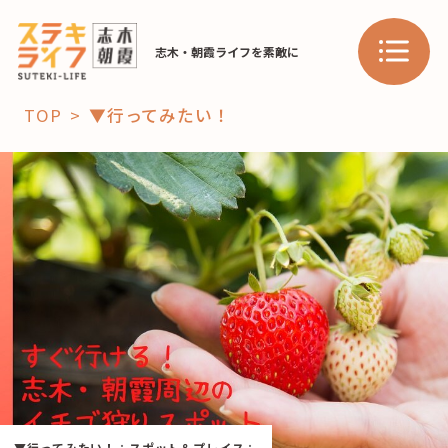
志木・朝霞ライフを素敵に
TOP
▼行ってみたい！
「コト」
子育て
暮らし
おすすめ
学び・教育
スポット
「場」
HAREL
HAREL
▼行ってみたい！
：
スポット＆プレイス
：