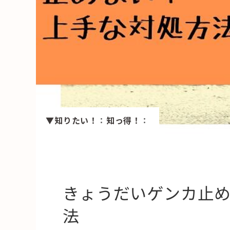
HAREL
活用事例
「モノ」
fleXe
リノベ事
▼知りたい！
：
知っ得！
：
「ひと」
協賛・協力店
コーディネーター紹介
きょうだいゲンカ止
法