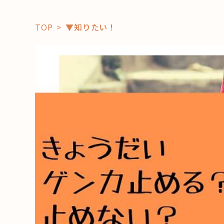
TOP
▼知りたい！
「コト」
子育て
暮らし
おすすめ
学び・教
スポット
「場」
HAREL