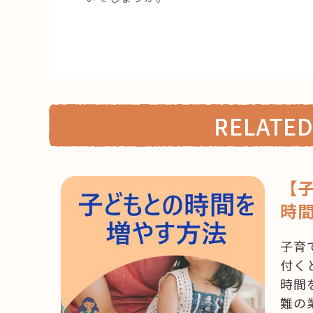
RELATED
【
時
子育
付く
時間
難の