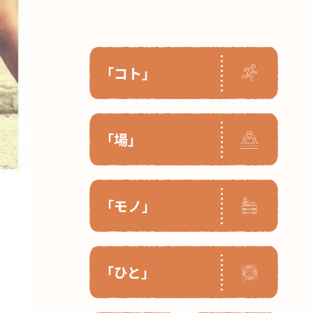
「コト」
「場」
「モノ」
「ひと」