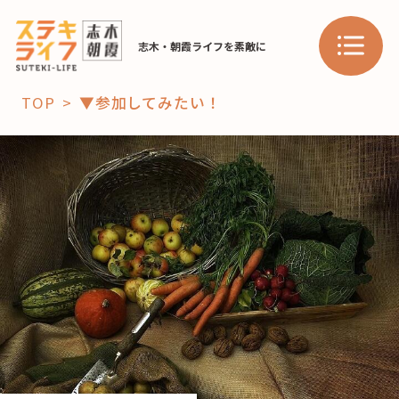
志木・朝霞ライフを素敵に
TOP
▼参加してみたい！
「コト」
子育て
暮らし
おすすめ
学び・教育
スポット
「場」
HAREL
HAREL