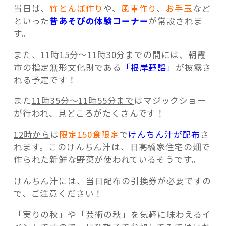
当日は、
竹とんぼ作り
や、
風車作り
、
お手玉
など
といった
昔あそびの体験コーナー
が常設されま
す。
また、
11時15分～11時30分までの間
には、朝霞
市の指定無形文化財である
「根岸野謡」
が披露さ
れる予定です！
また
11時35分～11時55分まで
はマジックショー
が行われ、見どころがたくさんです！
12時から
は
限定150食限定
で
けんちん汁が配布
さ
れます。このけんちん汁は、旧高橋家住宅の畑で
作られた新鮮な野菜が使われているそうです。
けんちん汁には、当日配布の引換券が必要ですの
で、ご注意ください！
「実りの秋」や「芸術の秋」を気軽に味わえるイ