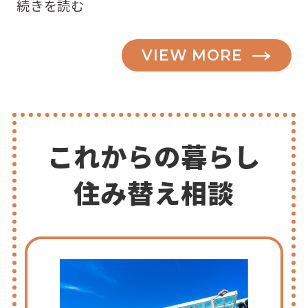
“知
続きを読む
っ
て
VIEW MORE
ビ
ッ
ク
リ！！
図
書
これからの暮らし
館
の
住み替え相談
ヒ・
ミ・
ツ
♪”
の