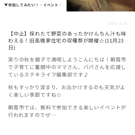
活用事例
▼参加してみたい！
：
イベント
：
2019.11.16
「モノ」
【中止】採れたて野菜のあったかけんちん汁も味
わえる！旧高橋家住宅の収穫祭が開催☆(11月23
fleXe
リノベ事例
日)
実りの秋を親子で満喫しようこんにちは！朝霞市
で子育てに奮闘中のママさん、パパさんを応援し
「ひと」
ているステキライフ編集部です♪
協賛・協力店
秋もすっかり深まり、お出かけするのも天気がよ
く楽しい季節ですね☆
コーディネーター紹介
朝霞市では、無料で参加できる楽しいイベントが
行われますのでぜ…
これからの暮らし 住み替え相談