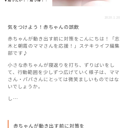
活用事例
2020.1.20
「モノ」
気をつけよう！赤ちゃんの誤飲
赤ちゃんが動き出す前に対策をこんにちは！「志
fleXe
リノベ事例
木と朝霞のママさんを応援！」ステキライフ編集
部です♪
「ひと」
小さな赤ちゃんが寝返りを打ち、ずりばいをし
て、行動範囲を少しずつ広げていく様子は、ママ
さん・パパさんにとっては微笑ましいものではな
協賛・協力店
いでしょうか。
コーディネーター紹介
し…
これからの暮らし 住み替え相談
赤ちゃんが動き出す前に対策を