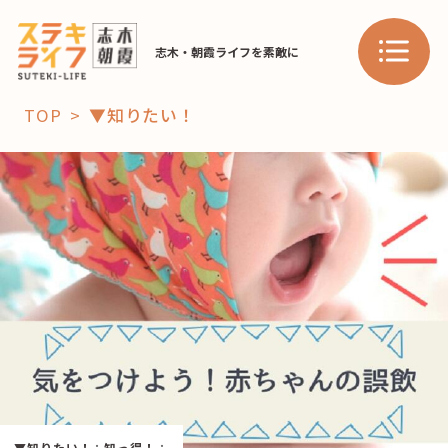
志木・朝霞ライフを素敵に
TOP
▼知りたい！
「コト」
子育て
暮らし
おすすめ
学び・教育
スポット
「場」
HAREL
HAREL
▼知りたい！
：
知っ得！
：