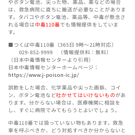
やボタン電池、尖った物、薬品、薬などの場合
は、救急病院に直ちに搬送が必要なことがありま
す。タバコやボタン電池、薬品等、中毒が懸念さ
れる場合は
中毒110番
でも情報提供をしていま
す。
■つくば中毒110番（365日 9時～21時対応）
029-852-9999 （情報提供料：無料）
（日本中毒情報センターより引用）
日本中毒情報センターホームページ：
https://www.j-poison-ic.jp/
誤飲をした場合、化学薬品や尖った画鋲、コイ
ン、ボタン電池など
吐かせてはいけないもの
があ
ります。分からない場合は、医療機関に相談を
し、すぐに病院でみてもらうとよいでしょう。
中毒110番では扱っていない物もあります。救急
車を呼ぶべきか、どう対処すべきか分からないと