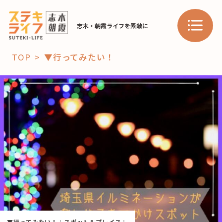
志木・朝霞ライフを素敵に
TOP
▼行ってみたい！
「コト」
子育て
暮らし
おすすめ
学び・教育
スポット
「場」
HAREL
HAREL
▼行ってみたい！
：
スポット＆プレイス
：