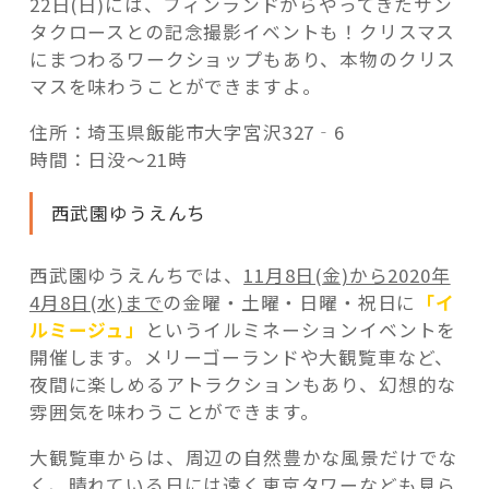
22日(日)には、フィンランドからやってきたサン
タクロースとの記念撮影イベントも！クリスマス
にまつわるワークショップもあり、本物のクリス
マスを味わうことができますよ。
住所：埼玉県飯能市大字宮沢327‐6
時間：日没～21時
西武園ゆうえんち
西武園ゆうえんちでは、
11月8日(金)から2020年
4月8日(水)まで
の金曜・土曜・日曜・祝日に
「イ
ルミージュ」
というイルミネーションイベントを
開催します。メリーゴーランドや大観覧車など、
夜間に楽しめるアトラクションもあり、幻想的な
雰囲気を味わうことができます。
大観覧車からは、周辺の自然豊かな風景だけでな
く、晴れている日には遠く東京タワーなども見ら