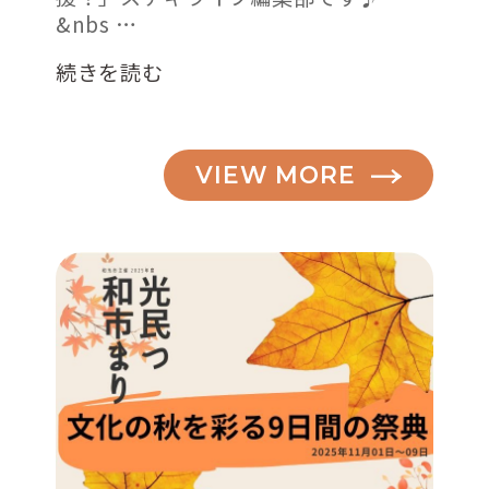
&nbs …
“桜
続きを読む
の
季
節！
VIEW MORE
お
花
見
ス
ポ
ッ
ト
2019【朝
霞、
和
光
編