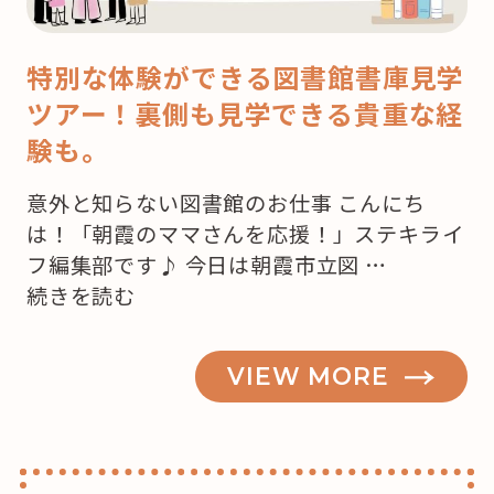
特別な体験ができる図書館書庫見学
ツアー！裏側も見学できる貴重な経
験も。
意外と知らない図書館のお仕事 こんにち
は！「朝霞のママさんを応援！」ステキライ
フ編集部です♪ 今日は朝霞市立図 …
“知
続きを読む
っ
て
VIEW MORE
ビ
ッ
ク
リ！！