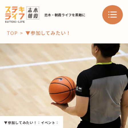
志木・朝霞ライフを素敵に
TOP
▼参加してみたい！
「コト」
子育て
暮らし
おすすめ
学び・教育
スポット
「場」
HAREL
▼参加してみたい！
：
イベント
：
HAREL