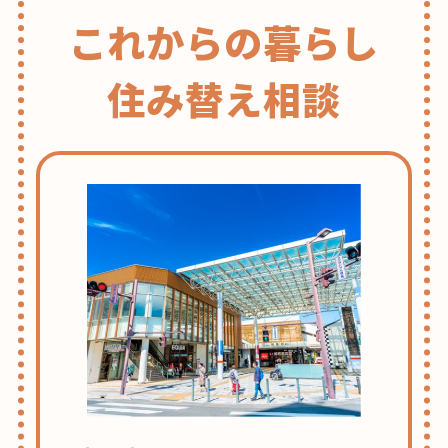
図
これからの暮らし
書
館
住み替え相談
の
ヒ・
ミ・
ツ
♪”
の