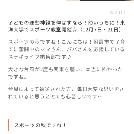
活用事例
2019.11.8
子どもの運動神経を伸ばすなら！幼いうちに！東
「モノ」
洋大学でスポーツ教室開催☆（12月7日・21日）
スポーツの秋ですね！こんにちは！朝霞市で子育
fleXe
リノベ事例
てに奮闘中のママさん、パパさんを応援している
ステキライフ編集部です♪
「ひと」
大きな台風が2度も関東を襲い、本当に怖かった
ですね。
協賛・協力店
台風によって被災された方、毎日大変な思いをさ
れていると思うととても心苦しいです…
コーディネーター紹介
スポーツの秋ですね！
これからの暮らし 住み替え相談