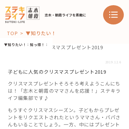
志木・朝霞ライフを素敵に
TOP
▼知りたい！
「コト」
▼知りたい！
：
知っ得！
：
子育て
暮らし
2019.12.6
子どもに人気のクリスマスプレゼント2019
おすすめ
学び・教育
スポット
クリスマスプレゼントそろそろ考えようこんにち
は！「志木と朝霞のママさんを応援！」ステキラ
イフ編集部です♪
「場」
もうすぐクリスマスシーズン。子どもからプレゼ
ントをリクエストされたというママさん・パパさ
HAREL
んもいることでしょう。一方、中にはプレゼント
HAREL