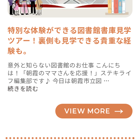
特別な体験ができる図書館書庫見学
ツアー！裏側も見学できる貴重な経
験も。
意外と知らない図書館のお仕事 こんにち
は！「朝霞のママさんを応援！」ステキライ
フ編集部です♪ 今日は朝霞市立図 …
“知
続きを読む
っ
て
VIEW MORE
ビ
ッ
ク
リ！！