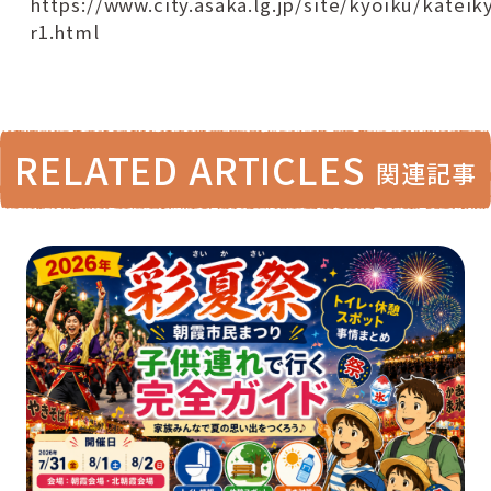
https://www.city.asaka.lg.jp/site/kyoiku/kate
r1.html
RELATED ARTICLES
関連記事