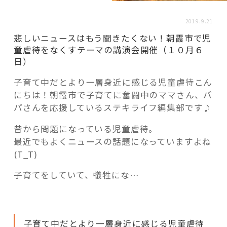
活用事例
2019.9.21
悲しいニュースはもう聞きたくない！朝霞市で児
「モノ」
童虐待をなくすテーマの講演会開催（１０月６
日）
fleXe
リノベ事例
子育て中だとより一層身近に感じる児童虐待こん
にちは！朝霞市で子育てに奮闘中のママさん、パ
パさんを応援しているステキライフ編集部です♪
「ひと」
昔から問題になっている児童虐待。
最近でもよくニュースの話題になっていますよね
協賛・協力店
(T_T)
コーディネーター紹介
子育てをしていて、犠牲にな…
これからの暮らし 住み替え相談
子育て中だとより一層身近に感じる児童虐待