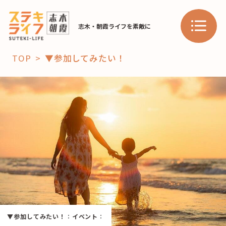
志木・朝霞ライフを素敵に
TOP
▼参加してみたい！
「コト」
子育て
暮らし
おすすめ
学び・教育
スポット
「場」
HAREL
▼参加してみたい！
：
イベント
：
HAREL