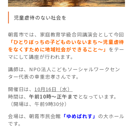
児童虐待のない社会を
朝霞市では、家庭教育学級合同講演会として今回
「ひとりぼっちの子どものいないまち～児童虐待
をなくすために地域社会ができること～」
をテー
マにして講座が行われます。
講師は、NPO法人こどもソーシャルワークセン
ター代表の幸重忠孝さんです。
開催日は、
10月16日（水）
時間は、
午前10時～正午まで
となっています。
（開場は、午前9時30分）
会場は、朝霞市民会館
「ゆめぱれす」
の大ホール
です。