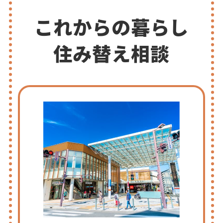
図
書
これからの暮らし
館
の
住み替え相談
ヒ・
ミ・
ツ
♪”
の