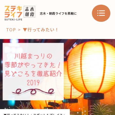
志木・朝霞ライフを素敵に
TOP
▼行ってみたい！
「コト」
子育て
暮らし
おすすめ
学び・教育
スポット
「場」
HAREL
HAREL
▼行ってみたい！
：
スポット＆プレイス
：