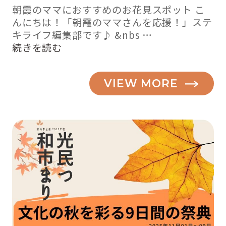
朝霞のママにおすすめのお花見スポット こ
んにちは！「朝霞のママさんを応援！」ステ
キライフ編集部です♪ &nbs …
“桜
続きを読む
の
季
VIEW MORE
節！
お
花
見
ス
ポ
ッ
ト
2019【朝
霞、
和
光