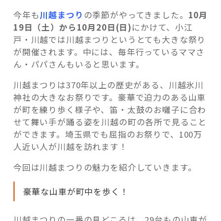
今年も
川越まつり
の季節がやってきました。
10月
19日（土）から10月20日(日)
にかけて、小江
戸・川越では川越まつりというとても大きな祭り
が開催されます。中には、毎年行っているママさ
記事検索
ん・パパさんもいると思います。
川越まつりは370年以上の歴史がある、川越氷川
神社の大きなお祭りです。豪華で迫力のある山車
が町を練り歩く様子や、笛・太鼓のお囃子に合わ
せて舞い手が踊る姿を川越の町の各所で見ること
ができます。埼玉県でも屈指のお祭りで、100万
人近い人が川越を訪れます！
今回は川越まつりの魅力を紹介していきます。
豪華な山車が町中を歩く！
川越まつりの一番の見どころは、29台もの山車が