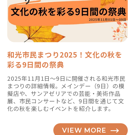
霞、
和
光
編
】”
の
和光市民まつり2025！文化の秋を
彩る9日間の祭典
2025年11月1日～9日に開催される和光市民
まつりの詳細情報。メインデー（9日）の模
擬店や、サンアゼリアでの芸能・美術作品
展、市民コンサートなど、9日間を通じて文
化の秋を楽しむイベントを紹介します。
VIEW MORE