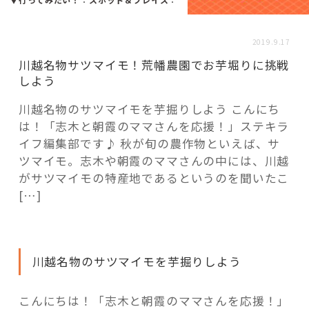
活用事例
2019.9.17
「モノ」
川越名物サツマイモ！荒幡農園でお芋堀りに挑戦
しよう
fleXe
リノベ事例
川越名物のサツマイモを芋掘りしよう こんにち
は！「志木と朝霞のママさんを応援！」ステキラ
イフ編集部です♪ 秋が旬の農作物といえば、サ
「ひと」
ツマイモ。志木や朝霞のママさんの中には、川越
がサツマイモの特産地であるというのを聞いたこ
[…]
協賛・協力店
コーディネーター紹介
川越名物のサツマイモを芋掘りしよう
これからの暮らし 住み替え相談
こんにちは！「志木と朝霞のママさんを応援！」