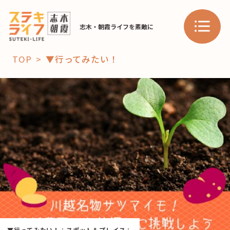
志木・朝霞ライフを素敵に
TOP
▼行ってみたい！
「コト」
子育て
暮らし
おすすめ
学び・教育
スポット
「場」
HAREL
HAREL
▼行ってみたい！
：
スポット＆プレイス
：