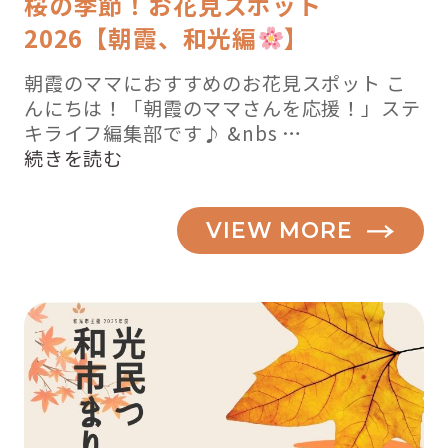
桜の季節！お花見スポット
2026【朝霞、和光編
】
朝霞のママにおすすめのお花見スポット こ
んにちは！「朝霞のママさんを応援！」ステ
キライフ編集部です♪ &nbs …
“桜
続きを読む
の
季
VIEW MORE
節！
お
花
見
ス
ポ
ッ
ト
2019【朝