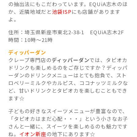
の抽出法にもこだわっています。EQUiA志木のほ
か、近隣地域だと
池袋ISP
にも店舗があります
よ。
住所：埼玉県新座市東北2-38-1 EQUiA志木2F
時間：10時～21時
ディッパーダン
クレープ専門店の
ディッパーダン
では、タピオカ
ドリンクも楽しめるのをご存じですか？ディッパ
ーダンのドリンクメニューはとても抱負で、スト
ロベリーミルクやカルピス、ココナッツミルクな
ど、甘いドリンクとタピオカを楽しむこともでき
ます☆
子どもの好きなスイーツメニューが豊富なので、
「タピオカはまだ心配・・・」という小さなお子
さんと一緒に、スイーツを楽しめるのも魅力です
ね。
イオン新座
の地下にあります☆