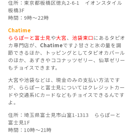
住所：東京都板橋区徳丸2-6-1 イオンスタイル
板橋3F
時間：9時～22時
Chatime
ららぽーと富士見
や
大宮
、
池袋東口
にあるタピオ
カ専門店が、
Chatime
です♪甘さと氷の量を調
節できるほか、トッピングとしてタピオカパール
のほか、あずきやココナッツゼリー、仙草ゼリー
もチョイスできます。
大宮や池袋などは、現金のみの支払い方法です
が、ららぽーと富士見についてはクレジットカー
ドや交通系ICカードなどもチョイスできるんです
よ。
住所：埼玉県富士見市山室1-1313 ららぽーと
富士見1F
時間：10時～21時