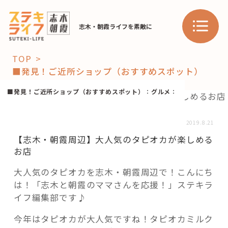
志木・朝霞ライフを素敵に
TOP
■発見！ご近所ショップ（おすすめスポット）
「コト」
■発見！ご近所ショップ（おすすめスポット）
：
グルメ
：
子育て
暮らし
2019.8.21
おすすめ
【志木・朝霞周辺】大人気のタピオカが楽しめる
学び・教育
スポット
お店
大人気のタピオカを志木・朝霞周辺で！こんにち
は！「志木と朝霞のママさんを応援！」ステキラ
「場」
イフ編集部です♪
HAREL
今年はタピオカが大人気ですね！タピオカミルク
HAREL