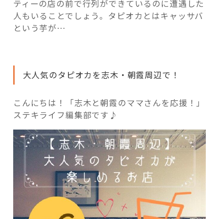
活用事例
ティーの店の前で行列ができているのに遭遇した
人もいることでしょう。タピオカとはキャッサバ
という芋が…
「モノ」
fleXe
リノベ事例
大人気のタピオカを志木・朝霞周辺で！
こんにちは！「志木と朝霞のママさんを応援！」
「ひと」
ステキライフ編集部です♪
協賛・協力店
コーディネーター紹介
これからの暮らし 住み替え相談