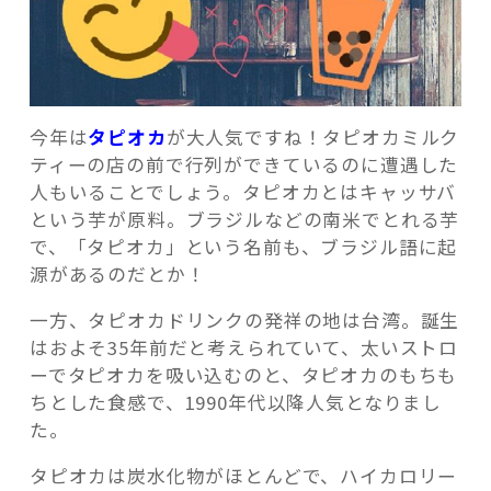
記事検索
今年は
タピオカ
が大人気ですね！タピオカミルク
ティーの店の前で行列ができているのに遭遇した
人もいることでしょう。タピオカとはキャッサバ
という芋が原料。ブラジルなどの南米でとれる芋
で、「タピオカ」という名前も、ブラジル語に起
源があるのだとか！
一方、タピオカドリンクの発祥の地は台湾。誕生
はおよそ35年前だと考えられていて、太いストロ
ーでタピオカを吸い込むのと、タピオカのもちも
ちとした食感で、1990年代以降人気となりまし
た。
タピオカは炭水化物がほとんどで、ハイカロリー