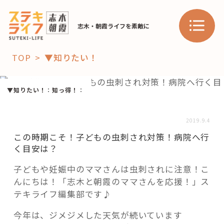
志木・朝霞ライフを素敵に
TOP
▼知りたい！
「コト」
▼知りたい！
：
知っ得！
：
子育て
暮らし
2019.9.4
おすすめ
この時期こそ！子どもの虫刺され対策！病院へ行
学び・教育
スポット
く目安は？
子どもや妊娠中のママさんは虫刺されに注意！こ
んにちは！「志木と朝霞のママさんを応援！」ス
「場」
テキライフ編集部です♪
HAREL
今年は、ジメジメした天気が続いています
HAREL