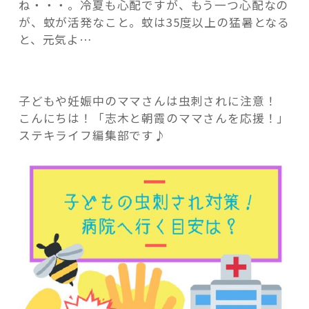
活用事例
ね・・・。冷夏も心配ですが、もう一つ心配なの
が、蚊が活発なこと。蚊は35度以上の猛暑となる
と、元気よ…
「モノ」
fleXe
リノベ事例
子どもや妊娠中のママさんは虫刺されに注意！
こんにちは！「志木と朝霞のママさんを応援！」
ステキライフ編集部です♪
「ひと」
協賛・協力店
コーディネーター紹介
これからの暮らし 住み替え相談