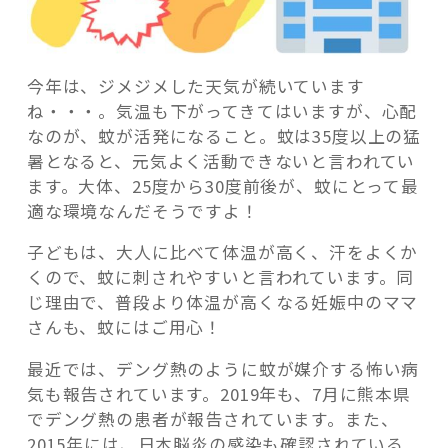
今年は、ジメジメした天気が続いています
ね・・・。気温も下がってきてはいますが、心配
記事検索
なのが、蚊が活発になること。蚊は35度以上の猛
暑となると、元気よく活動できないと言われてい
ます。大体、25度から30度前後が、蚊にとって最
適な環境なんだそうですよ！
子どもは、大人に比べて体温が高く、汗をよくか
くので、蚊に刺されやすいと言われています。同
じ理由で、普段より体温が高くなる妊娠中のママ
さんも、蚊にはご用心！
最近では、デング熱のように蚊が媒介する怖い病
気も報告されています。2019年も、7月に熊本県
でデング熱の患者が報告されています。また、
2015年には、日本脳炎の感染も確認されている