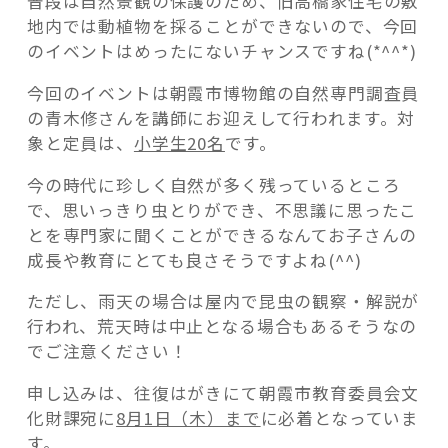
普段は自然景観の保護のため、旧高橋家住宅の敷
地内では動植物を採ることができないので、今回
のイベントはめったにないチャンスですね(*^^*)
今回のイベントは朝霞市博物館の自然専門調査員
の青木修さんを講師にお迎えして行われます。対
象と定員は、
小学生20名
です。
今の時代に珍しく自然が多く残っているところ
で、思いっきり虫とりができ、不思議に思ったこ
とを専門家に聞くことができるなんてお子さんの
成長や教育にとても良さそうですよね(^^)
ただし、雨天の場合は屋内で昆虫の観察・解説が
行われ、荒天時は中止となる場合もあるそうなの
でご注意ください！
申し込みは、往復はがきにて朝霞市教育委員会文
化財課宛に
8月1日（木）まで
に必着となっていま
す。