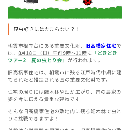
昆虫好きにはたまらない？！
朝霞市根岸台にある重要文化財、
旧高橋家住宅
で
は、
8月18日（日）午前9時～11時
に
「どきどき
ツアー2 夏の虫とり会」
が行われます。
旧高橋家住宅は、朝霞市に残る江戸時代中期に建
てられたと推定される国の重要文化財です。
住宅の周りには雑木林や畑が広がり、昔の農家の
姿を今に伝える貴重な建物です。
そんな旧高橋家住宅の敷地内に残る雑木林で虫と
りに挑戦できますよ！