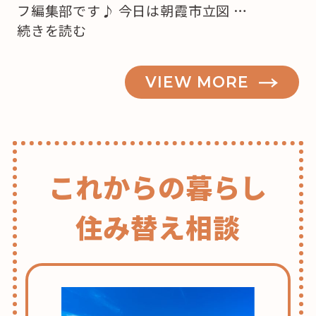
フ編集部です♪ 今日は朝霞市立図 …
“知
続きを読む
っ
て
VIEW MORE
ビ
ッ
ク
リ！！
図
これからの暮らし
書
館
住み替え相談
の
ヒ・
ミ・
ツ
♪”