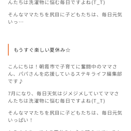
活用事例
んたちは洗濯物に悩む毎日ですよね(T_T)
そんなママたちを尻目に子どもたちは、毎日元気
いっ…
「モノ」
fleXe
リノベ事例
もうすぐ楽しい夏休み☆
「ひと」
こんにちは！朝霞市で子育てに奮闘中のママさ
ん、パパさんを応援しているステキライフ編集部
です♪
協賛・協力店
7月になり、毎日天気はジメジメしていてママさ
コーディネーター紹介
んたちは洗濯物に悩む毎日ですよね(T_T)
そんなママたちを尻目に子どもたちは、毎日元気
いっぱい！
これからの暮らし 住み替え相談