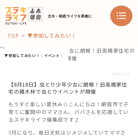
志木・朝霞ライフを素敵に
TOP
▼参加してみたい！
「コト」
▼参加してみたい！
：
イベント
：
子育て
暮らし
2019.7.17
おすすめ
【8月18日】虫とり少年少女に朗報！旧高橋家住
学び・教育
スポット
宅の雑木林で虫とりイベントが開催
もうすぐ楽しい夏休み☆こんにちは！朝霞市で子
育てに奮闘中のママさん、パパさんを応援してい
「場」
るステキライフ編集部です♪
HAREL
7月になり、毎日天気はジメジメしていてママさ
HAREL