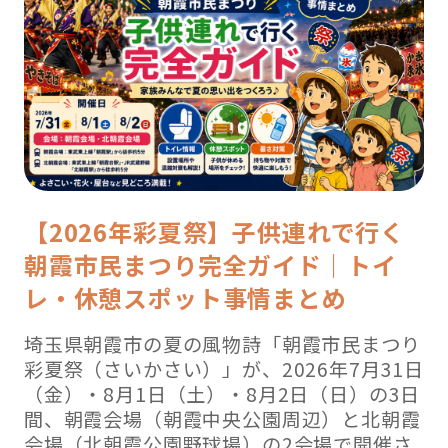
【2026年彩夏祭】子供連れで行く
朝霞市民まつり完全ガイド｜トイ
レ・休憩スポット事情まとめ
埼玉県朝霞市の夏の風物詩「朝霞市民まつり
彩夏祭（さいかさい）」が、2026年7月31日
（金）・8月1日（土）・8月2日（日）の3日
間、朝霞会場（朝霞中央公園周辺）と北朝霞
会場（北朝霞公園野球場）の2会場で開催さ