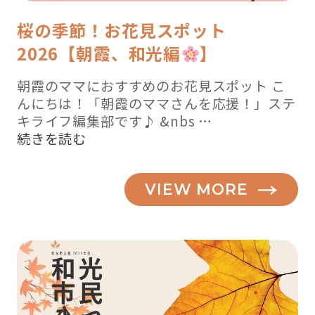
桜の季節！お花見スポット
2026【朝霞、和光編
】
朝霞のママにおすすめのお花見スポット こ
んにちは！「朝霞のママさんを応援！」ステ
キライフ編集部です♪ &nbs …
“桜
続きを読む
の
季
VIEW MORE
節！
お
花
見
ス
ポ
ッ
ト