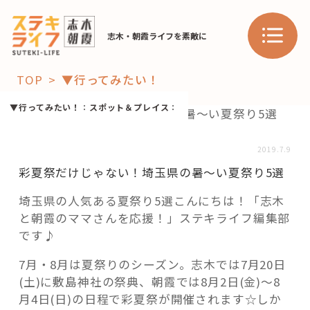
志木・朝霞ライフを素敵に
TOP
▼行ってみたい！
「コト」
▼行ってみたい！
：
スポット＆プレイス
：
子育て
暮らし
2019.7.9
彩夏祭だけじゃない！埼玉県の暑～い夏祭り5選
おすすめ
学び・教育
スポット
埼玉県の人気ある夏祭り5選こんにちは！「志木
と朝霞のママさんを応援！」ステキライフ編集部
です♪
「場」
7月・8月は夏祭りのシーズン。志木では7月20日
(土)に敷島神社の祭典、朝霞では8月2日(金)～8
HAREL
月4日(日)の日程で彩夏祭が開催されます☆しか
HAREL