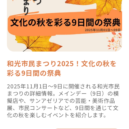
2019【朝
霞、
和
光
編
】”
の
和光市民まつり2025！文化の秋を
彩る9日間の祭典
2025年11月1日～9日に開催される和光市民
まつりの詳細情報。メインデー（9日）の模
擬店や、サンアゼリアでの芸能・美術作品
展、市民コンサートなど、9日間を通じて文
化の秋を楽しむイベントを紹介します。