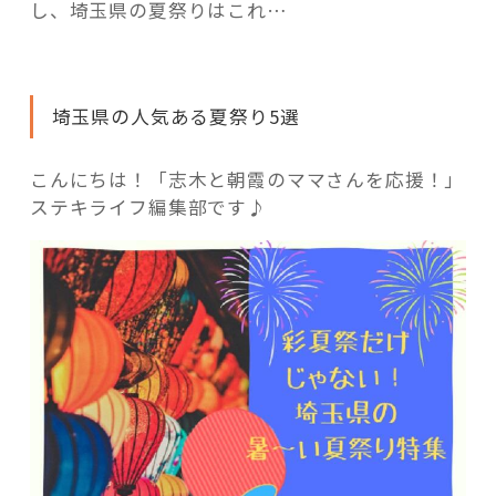
活用事例
し、埼玉県の夏祭りはこれ…
「モノ」
埼玉県の人気ある夏祭り5選
fleXe
リノベ事例
こんにちは！「志木と朝霞のママさんを応援！」
ステキライフ編集部です♪
「ひと」
協賛・協力店
コーディネーター紹介
これからの暮らし 住み替え相談