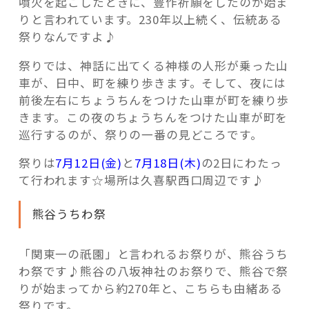
噴火を起こしたときに、豊作祈願をしたのが始ま
りと言われています。230年以上続く、伝統ある
祭りなんですよ♪
祭りでは、神話に出てくる神様の人形が乗った山
車が、日中、町を練り歩きます。そして、夜には
前後左右にちょうちんをつけた山車が町を練り歩
きます。この夜のちょうちんをつけた山車が町を
巡行するのが、祭りの一番の見どころです。
祭りは
7月12日(金)
と
7月18日(木)
の2日にわたっ
て行われます☆場所は久喜駅西口周辺です♪
熊谷うちわ祭
「関東一の祇園」と言われるお祭りが、熊谷うち
わ祭です♪熊谷の八坂神社のお祭りで、熊谷で祭
りが始まってから約270年と、こちらも由緒ある
祭りです。