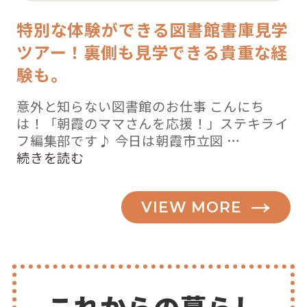
特別な体験ができる図書館書庫見学
ツアー！裏側も見学できる貴重な経
験も。
意外と知らない図書館のお仕事 こんにち
は！「朝霞のママさんを応援！」ステキライ
フ編集部です♪ 今日は朝霞市立図 …
“知
続きを読む
っ
て
VIEW MORE
ビ
ッ
ク
リ！！
図
書
これからの暮らし