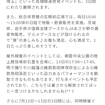
埼玉」といった各種関連啓発イベントも、2日間
にわたり展開されます。
また、総合体育館の玄関前広場では、両日10:00
～15:00頃の日程で物販・飲食販売を実施。茨城
県、岩手県の復興支援ブースからJAあさか野の農
産物販売、グルメブースなどが設けられるの
で”食”の楽しみも♪お腹も満足、心も満足で、1
日たっぷり楽しめそうです。
屋外開催のイベントとしては、朝霞中央公園の陸
上競技場前石畳を会場に、13日の17:00～17:45、
鳴子踊りや川越藩火縄銃鉄砲隊保存会による火縄
銃発砲演武といった迫力あるパフォーマンスを観
覧できるものもあります。打ち水イベントも予定
されており、こちらでは暑さから解放されてほっ
と一息つけるかもしれませんね(^^ゞ
さらに7月13日～15日の3日間には、同時開催イ