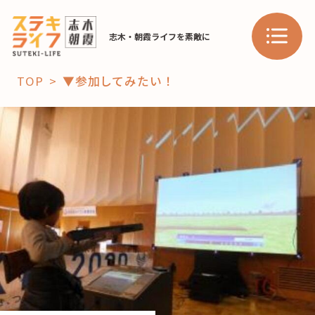
志木・朝霞ライフを素敵に
TOP
▼参加してみたい！
「コト」
子育て
暮らし
おすすめ
学び・教育
スポット
「場」
HAREL
HAREL