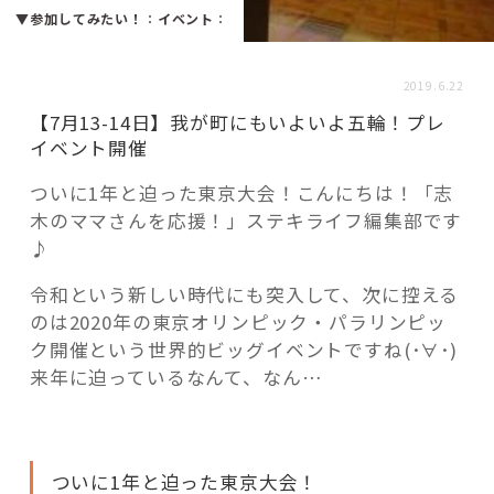
活用事例
▼参加してみたい！
：
イベント
：
2019.6.22
「モノ」
【7月13-14日】我が町にもいよいよ五輪！プレ
イベント開催
fleXe
リノベ事例
ついに1年と迫った東京大会！こんにちは！「志
木のママさんを応援！」ステキライフ編集部です
♪
「ひと」
令和という新しい時代にも突入して、次に控える
協賛・協力店
のは2020年の東京オリンピック・パラリンピッ
ク開催という世界的ビッグイベントですね(･∀･)
コーディネーター紹介
来年に迫っているなんて、なん…
これからの暮らし 住み替え相談
ついに1年と迫った東京大会！