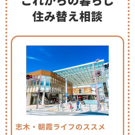
館
の
住み替え相談
ヒ・
ミ・
ツ
♪”
の
志木・朝霞ライフのススメ