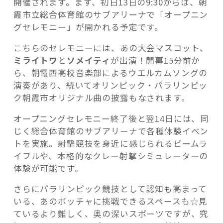
開催されます。まず、初日13日の9:30からは、朝
霞市立総合体育館のサブアリーナで「オープニン
グセレモニー」が開かれる予定です。
こちらのセレモニーには、あの大会マスコット、
ミライトワ
と
ソメイティ
が出演！開幕15分前か
ら、朝霞西高校音楽部によるウエルカムソングの
演奏があり、続いてオリンピック・パラリンピッ
ク朝霞市オリジナル曲の披露もなされます。
オープニングセレモニー終了後と翌14日には、同
じく総合体育館のサブアリーナで各種体験イベン
トを実施。射撃競技を身近に感じられるビームラ
イフルや、本格的なクレー射撃シミュレーターの
体験が可能です。
さらにパラリンピック競技として認知も高まって
いる、あのボッチャに挑戦できるスペースも☆見
ているより難しく、奥の深いスポーツですが、究