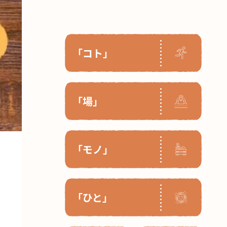
「コト」
「場」
「モノ」
「ひと」