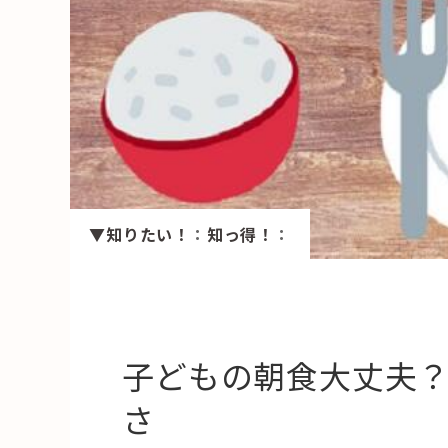
HAREL
活用事例
「モノ」
fleXe
リノベ事
▼知りたい！
：
知っ得！
：
「ひと」
協賛・協力店
コーディネーター紹介
子どもの朝食大丈夫
さ