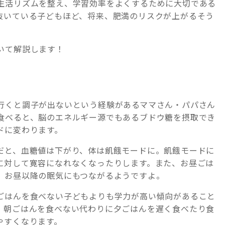
生活リズムを整え、学習効率をよくするために大切である
抜いている子どもほど、将来、肥満のリスクが上がるそう
いて解説します！
行くと調子が出ないという経験があるママさん・パパさん
食べると、脳のエネルギー源でもあるブドウ糖を摂取でき
ドに変わります。
だと、血糖値は下がり、体は飢餓モードに。飢餓モードに
に対して寛容になれなくなったりします。また、お昼ごは
、お昼以降の眠気にもつながるようですよ。
ごはんを食べない子どもよりも学力が高い傾向があること
、朝ごはんを食べない代わりに夕ごはんを遅く食べたり食
やすくなります。