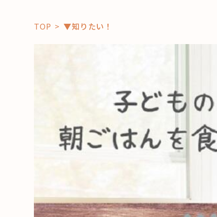
TOP
▼知りたい！
「コト」
子育て
暮らし
おすすめ
学び・教
スポット
「場」
HAREL