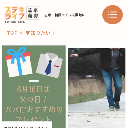
志木・朝霞ライフを素敵に
TOP
▼知りたい！
「コト」
子育て
暮らし
おすすめ
学び・教育
スポット
「場」
HAREL
HAREL
▼知りたい！
：
知っ得！
：