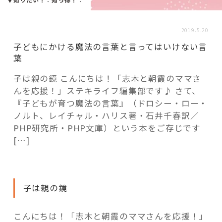
活用事例
2019.5.20
「モノ」
子どもにかける魔法の言葉と言ってはいけない言
葉
fleXe
リノベ事例
子は親の鏡 こんにちは！「志木と朝霞のママさ
んを応援！」ステキライフ編集部です♪ さて、
『子どもが育つ魔法の言葉』（ドロシー・ロー・
「ひと」
ノルト、レイチャル・ハリス著・石井千春訳／
PHP研究所・PHP文庫）という本をご存じです
[…]
協賛・協力店
コーディネーター紹介
子は親の鏡
これからの暮らし 住み替え相談
こんにちは！「志木と朝霞のママさんを応援！」