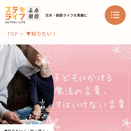
志木・朝霞ライフを素敵に
TOP
▼知りたい！
「コト」
子育て
暮らし
おすすめ
学び・教育
スポット
「場」
HAREL
HAREL
▼知りたい！
：
知っ得！
：