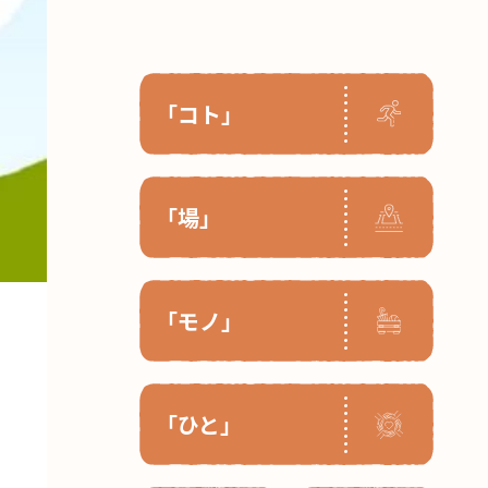
「コト」
「場」
「モノ」
「ひと」