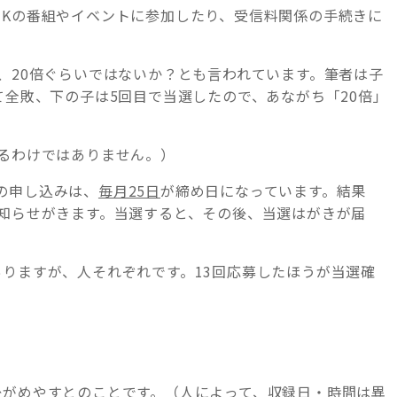
HKの番組やイベントに参加したり、受信料関係の手続きに
、20倍ぐらいではないか？とも言われています。筆者は子
て全敗、下の子は5回目で当選したので、あながち「20倍」
。
するわけではありません。）
の申し込みは、
毎月25日
が締め日になっています。結果
お知らせがきます。当選すると、その後、当選はがきが届
。
ありますが、人それぞれです。13回応募したほうが当選確
後がめやすとのことです。（人によって、収録日・時間は異