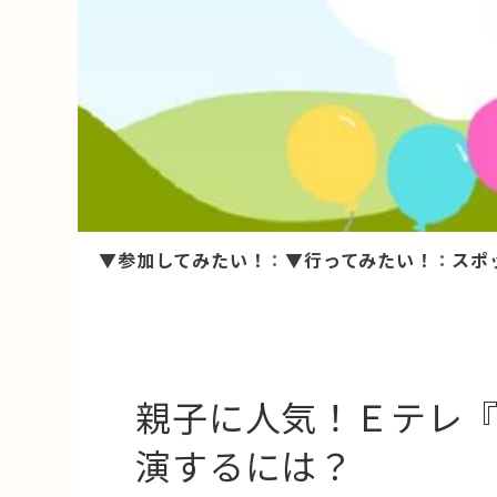
HAREL
活用事例
「モノ」
fleXe
リノベ事
▼参加してみたい！
：
▼行ってみたい！
：
スポ
「ひと」
協賛・協力店
コーディネーター紹介
親子に人気！Ｅテレ
演するには？