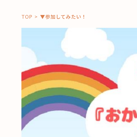
TOP
▼参加してみたい！
「コト」
子育て
暮らし
おすすめ
学び・教
スポット
「場」
HAREL