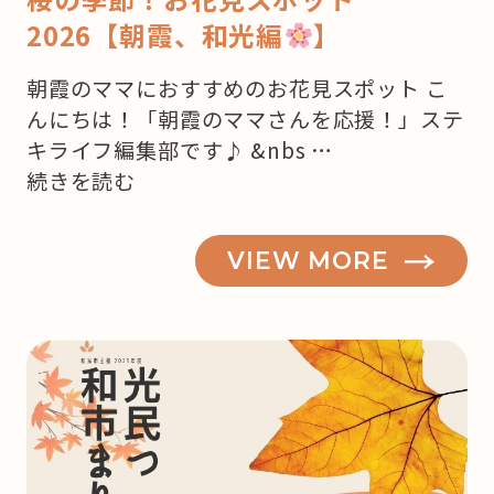
2026【朝霞、和光編
】
朝霞のママにおすすめのお花見スポット こ
んにちは！「朝霞のママさんを応援！」ステ
キライフ編集部です♪ &nbs …
“桜
続きを読む
の
季
VIEW MORE
節！
お
花
見
ス
ポ
ッ
ト