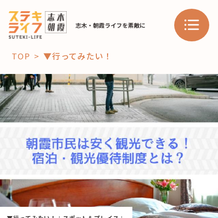
志木・朝霞ライフを素敵に
TOP
▼行ってみたい！
「コト」
子育て
暮らし
おすすめ
学び・教育
スポット
「場」
HAREL
HAREL
▼行ってみたい！
：
スポット＆プレイス
：