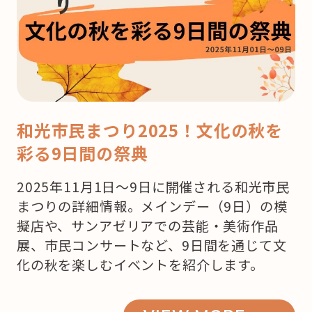
2019【朝
霞、
和
光
編
和光市民まつり2025！文化の秋を
】”
彩る9日間の祭典
の
2025年11月1日～9日に開催される和光市民
まつりの詳細情報。メインデー（9日）の模
擬店や、サンアゼリアでの芸能・美術作品
展、市民コンサートなど、9日間を通じて文
化の秋を楽しむイベントを紹介します。