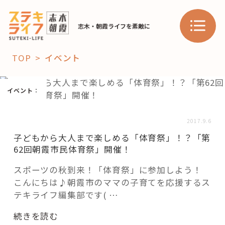
志木・朝霞ライフを素敵に
TOP
イベント
「コト」
イベント
：
子育て
暮らし
2017.9.6
おすすめ
子どもから大人まで楽しめる「体育祭」！？「第
学び・教育
スポット
62回朝霞市民体育祭」開催！
スポーツの秋到来！「体育祭」に参加しよう！
こんにちは♪朝霞市のママの子育てを応援するス
「場」
テキライフ編集部です( …
HAREL
“子
続きを読む
HAREL