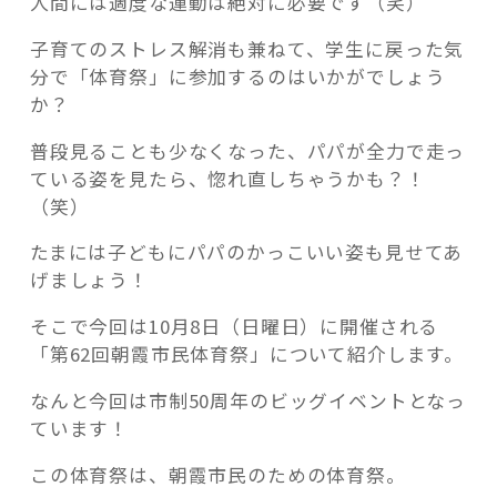
人間には適度な運動は絶対に必要です（笑）
朝
霞
子育てのストレス解消も兼ねて、学生に戻った気
市
分で「体育祭」に参加するのはいかがでしょう
民
か？
体
記事検索
育
普段見ることも少なくなった、パパが全力で走っ
祭」
ている姿を見たら、惚れ直しちゃうかも？！
開
（笑）
催！”
たまには子どもにパパのかっこいい姿も見せてあ
の
げましょう！
そこで今回は10月8日（日曜日）に開催される
「第62回朝霞市民体育祭」について紹介します。
なんと今回は市制50周年のビッグイベントとなっ
ています！
この体育祭は、朝霞市民のための体育祭。