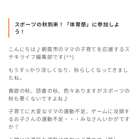
活用事例
ど
も
か
スポーツの秋到来！「体育祭」に参加しよ
ら
「モノ」
う！
大
人
fleXe
リノベ事例
ま
こんにちは♪朝霞市のママの子育てを応援するス
で
テキライフ編集部です(^^)
楽
もうすっかり涼しくなり、秋らしくなってきまし
「ひと」
し
たね。
め
る
協賛・協力店
食欲の秋、読書の秋、色々ありますがスポーツの
「体
秋も悪くないですよね♪
育
コーディネーター紹介
祭」！？
子育てに大変なママの運動不足、ゲームに没頭す
「第
るお子さんの運動不足・・・みなさんいかがです
62
か？
これからの暮らし 住み替え相談
回