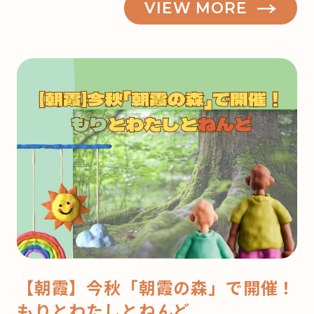
VIEW MORE
ビ
ッ
ク
リ！！
図
書
館
の
ヒ・
ミ・
ツ
♪”
の
【朝霞】今秋「朝霞の森」で開催！
もりとわたしとねんど