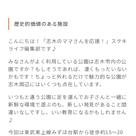
活用事例
子
さ
ん
歴史的価値のある施設
と
「モノ」
い
っ
こんにちは！「志木のママさんを応援！」ステキ
fleXe
リノベ事例
し
ライフ編集部です♪
ょ
みなさんがよく利用している公園は志木市内の公
に
「ひと」
園ですか？もしそうであれば、凄くもったいない
縄
かもです！ちょっと外れるだけで魅力的な公園が
文
志木周辺にはいくつも点在しています。
探
協賛・協力店
検？！
いつもと違う公園に足を運んでお子さんと一緒に
竪
コーディネーター紹介
新鮮な環境で遊ぶのも、新しい発見があること間
穴
違いなしですし、いい教育になるかもしれません
式
♪
住
これからの暮らし 住み替え相談
居
今回は東武東上線みずほ台駅から徒歩約15～20