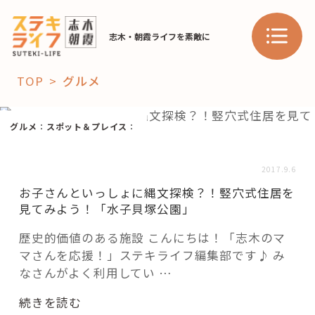
志木・朝霞ライフを素敵に
TOP
グルメ
「コト」
グルメ
：
スポット＆プレイス
：
子育て
暮らし
2017.9.6
おすすめ
お子さんといっしょに縄文探検？！竪穴式住居を
学び・教育
スポット
見てみよう！「水子貝塚公園」
歴史的価値のある施設 こんにちは！「志木のマ
マさんを応援！」ステキライフ編集部です♪ み
「場」
なさんがよく利用してい …
HAREL
“お
続きを読む
HAREL