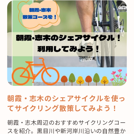
来
月
は
ク
リ
ス
マ
ス！
ど
こ
で
朝霞・志木のシェアサイクルを使っ
ケ
てサイクリング散策してみよう！
ー
キ
朝霞・志木周辺のおすすめサイクリングコー
を
スを紹介。黒目川や新河岸川沿いの自然豊か
買