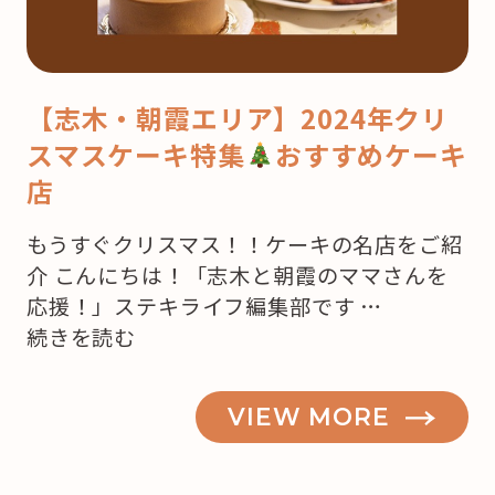
【志木・朝霞エリア】2024年クリ
スマスケーキ特集
おすすめケーキ
店
もうすぐクリスマス！！ケーキの名店をご紹
介 こんにちは！「志木と朝霞のママさんを
応援！」ステキライフ編集部です …
“【志
続きを読む
木・
朝
VIEW MORE
霞】
も
う