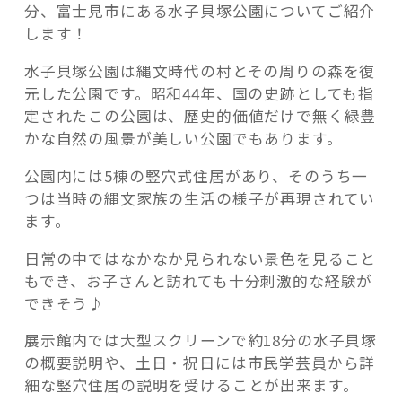
を
分、富士見市にある水子貝塚公園についてご紹介
見
します！
て
水子貝塚公園は縄文時代の村とその周りの森を復
み
元した公園です。昭和44年、国の史跡としても指
よ
記事検索
定されたこの公園は、歴史的価値だけで無く緑豊
う！
かな自然の風景が美しい公園でもあります。
「水
子
公園内には5棟の竪穴式住居があり、そのうち一
貝
つは当時の縄文家族の生活の様子が再現されてい
塚
ます。
公
園」”
日常の中ではなかなか見られない景色を見ること
の
もでき、お子さんと訪れても十分刺激的な経験が
できそう♪
展示館内では大型スクリーンで約18分の水子貝塚
の概要説明や、土日・祝日には市民学芸員から詳
細な竪穴住居の説明を受けることが出来ます。