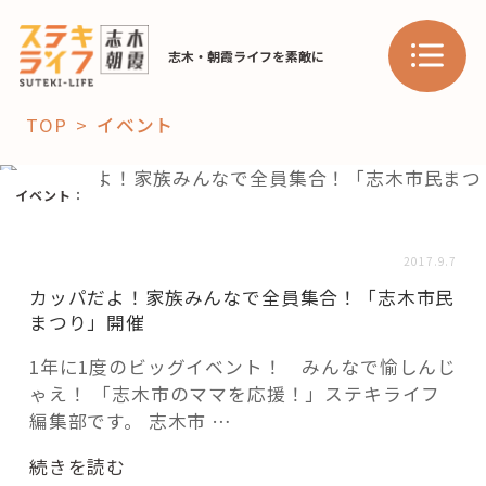
志木・朝霞ライフを素敵に
TOP
イベント
「コト」
イベント
：
子育て
暮らし
2017.9.7
おすすめ
カッパだよ！家族みんなで全員集合！「志木市民
学び・教育
スポット
まつり」開催
1年に1度のビッグイベント！ みんなで愉しんじ
ゃえ！ 「志木市のママを応援！」ステキライフ
「場」
編集部です。 志木市 …
HAREL
“カ
続きを読む
HAREL