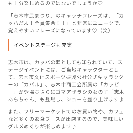
ま
も十分楽しめるのではないでしょうか♡
つ
「志木市民まつり」のキャッチフレーズは、「カ
り」
ッパだよ！全員集合！！」と非常にユニークで、
開
覚えやすいフレーズになっています♡（笑）
催”
記事検索
の
イベントステージも充実
志木市は、カッパの郷としても知られていて、ス
テージイベントには、ご当地キャラクターとし
て、志木市文化スポーツ振興公社公式キャラクタ
ーの「カパル」、志木市商工会所属の「カッピ
ー」が登場♡さらにゴマアザラシの女の子「志木
あらちゃん」も登場し、ショーを盛り上げます♪
また、フリーマーケットでのお買い物や、カフェ
など多くの飲食ブースが出店するので、美味しい
グルメめぐりが楽しめます♪