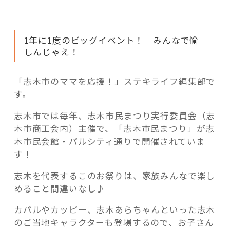
活用事例
ッ
パ
だ
1年に1度のビッグイベント！ みんなで愉
よ！
「モノ」
しんじゃえ！
家
族
fleXe
リノベ事例
み
「志木市のママを応援！」ステキライフ編集部で
ん
す。
な
志木市では毎年、志木市民まつり実行委員会（志
「ひと」
で
木市商工会内）主催で、「志木市民まつり」が志
全
木市民会館・パルシティ通りで開催されていま
員
協賛・協力店
す！
集
合！
コーディネーター紹介
志木を代表するこのお祭りは、家族みんなで楽し
「志
めること間違いなし♪
木
市
カパルやカッピー、志木あらちゃんといった志木
これからの暮らし 住み替え相談
民
のご当地キャラクターも登場するので、お子さん