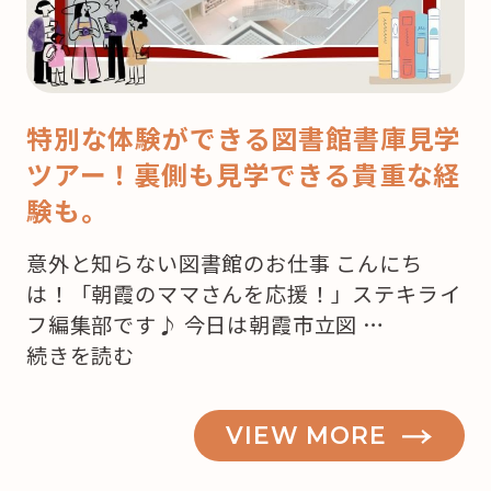
特別な体験ができる図書館書庫見学
ツアー！裏側も見学できる貴重な経
験も。
意外と知らない図書館のお仕事 こんにち
は！「朝霞のママさんを応援！」ステキライ
フ編集部です♪ 今日は朝霞市立図 …
“知
続きを読む
っ
て
VIEW MORE
ビ
ッ