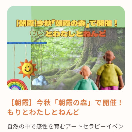
ク
リ！！
図
書
館
の
ヒ・
ミ・
ツ
♪”
の
【朝霞】今秋「朝霞の森」で開催！
もりとわたしとねんど
自然の中で感性を育むアートセラピーイベン