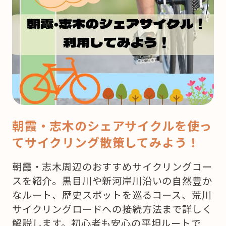
は
ク
リ
ス
マ
ス！
ど
こ
で
朝霞・志木のシェアサイクルを使っ
ケ
てサイクリング散策してみよう！
ー
キ
朝霞・志木周辺のおすすめサイクリングコー
を
スを紹介。黒目川や新河岸川沿いの自然豊か
買
なルート、歴史スポットを巡るコース、荒川
お
サイクリングロードへの接続方法まで詳しく
う
解説します。初心者も安心の平坦ルートで