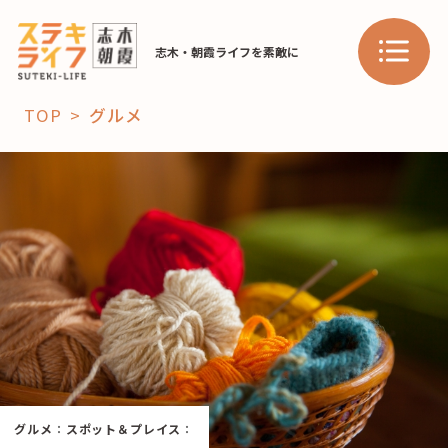
志木・朝霞ライフを素敵に
TOP
グルメ
「コト」
子育て
暮らし
おすすめ
学び・教育
スポット
「場」
HAREL
グルメ
：
スポット＆プレイス
：
HAREL