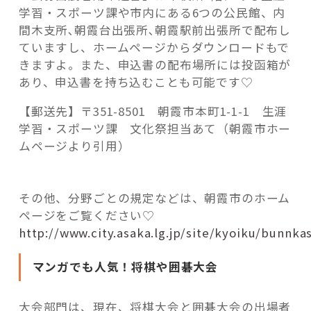
学習・スポーツ課や市内にある6つの公民館、内
間木支所､朝霞台出張所､朝霞駅前出張所で配布し
ていますし、ホームページからダウンロードもで
きますよ。また、申込書の配布場所には投函箱が
あり、申込書を持ち込むことも可能です♡
【郵送先】〒351-8501 朝霞市本町1-1-1 生涯
学習・スポーツ課 文化祭担当あて（朝霞市ホー
ムページより引用）
その他、分野ごとの規定などは、朝霞市のホーム
ページをご覧ください♡
http://www.city.asaka.lg.jp/site/kyoiku/bunnka
マンガでも人気！将棋や囲碁大会
大会部門は、現在、将棋大会と囲碁大会の出場者