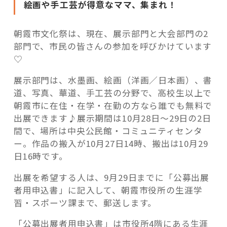
絵画や手工芸が得意なママ、集まれ！
る！
朝
霞
朝霞市文化祭は、現在、展示部門と大会部門の2
市
部門で、市民の皆さんの参加を呼びかけています
文
♡
化
展示部門は、水墨画、絵画（洋画／日本画）、書
祭
道、写真、華道、手工芸の分野で、高校生以上で
10
朝霞市に在住・在学・在勤の方なら誰でも無料で
月
出展できます♪展示期間は10月28日～29日の2日
28
間で、場所は中央公民館・コミュニティセンタ
日
ー。作品の搬入が10月27日14時、搬出は10月29
～”
日16時です。
の
出展を希望する人は、9月29日までに「公募出展
者用申込書」に記入して、朝霞市役所の生涯学
習・スポーツ課まで、郵送します。
「公募出展者用申込書」は市役所4階にある生涯