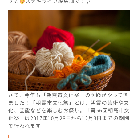
する
ステキライフ編集部です♪
な
マ
マ、
集
ま
記事検索
れ！
朝
霞
に
芸
術
の
秋
さて、今年も「朝霞市文化祭」の季節がやってき
が
ました！「朝霞市文化祭」とは、朝霞の芸術や文
や
化、芸能などを楽しむお祭り。「第56回朝霞市文
っ
化祭」は2017年10月28日から12月3日までの期間
て
で行われます。
来