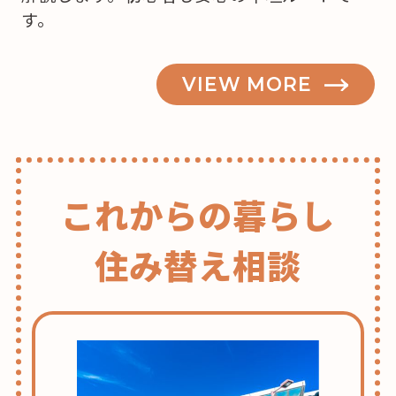
か
す。
な？”
の
VIEW MORE
これからの暮らし
住み替え相談