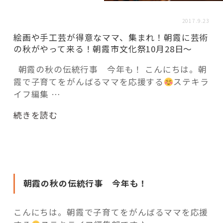
活用事例
2017.9.23
絵画や手工芸が得意なママ、集まれ！朝霞に芸術
「モノ」
の秋がやって来る！朝霞市文化祭10月28日～
朝霞の秋の伝統行事 今年も！ こんにちは。朝
fleXe
リノベ事例
霞で子育てをがんばるママを応援する
ステキラ
イフ編集 …
「ひと」
“絵
続きを読む
画
や
協賛・協力店
手
工
コーディネーター紹介
芸
朝霞の秋の伝統行事 今年も！
が
得
これからの暮らし 住み替え相談
こんにちは。朝霞で子育てをがんばるママを応援
意