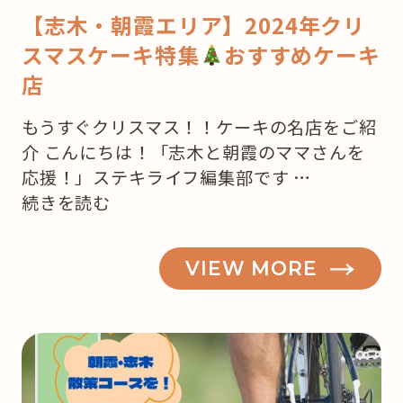
【志木・朝霞エリア】2024年クリ
スマスケーキ特集
おすすめケーキ
店
もうすぐクリスマス！！ケーキの名店をご紹
介 こんにちは！「志木と朝霞のママさんを
応援！」ステキライフ編集部です …
“【志
続きを読む
木・
朝
VIEW MORE
霞】
も
う
来
月