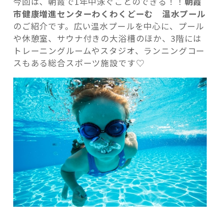
今回は、朝霞で1年中泳ぐことのできる！！
朝霞
的！
市健康増進センターわくわくどーむ 温水プール
朝
のご紹介です。広い温水プールを中心に、プール
霞
や休憩室、サウナ付きの大浴槽のほか、3階には
の
トレーニングルームやスタジオ、ランニングコー
『わ
記事検索
スもある総合スポーツ施設です♡
く
わ
く
ど
ー
む』
温
水
プ
ー
ル
に
行