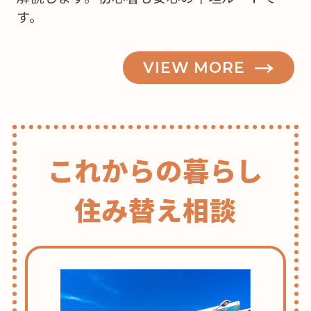
か
す。
な？”
の
VIEW MORE
これからの暮らし
住み替え相談