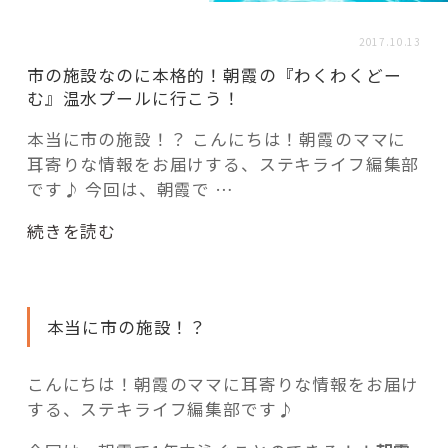
活用事例
2017.10.13
市の施設なのに本格的！朝霞の『わくわくどー
「モノ」
む』温水プールに行こう！
本当に市の施設！？ こんにちは！朝霞のママに
fleXe
リノベ事例
耳寄りな情報をお届けする、ステキライフ編集部
です♪ 今回は、朝霞で …
「ひと」
“市
続きを読む
の
施
協賛・協力店
設
本当に市の施設！？
な
コーディネーター紹介
の
に
こんにちは！朝霞のママに耳寄りな情報をお届け
本
する、ステキライフ編集部です♪
これからの暮らし 住み替え相談
格