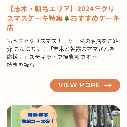
【志木・朝霞エリア】2024年クリ
スマスケーキ特集
おすすめケーキ
店
もうすぐクリスマス！！ケーキの名店をご紹
介 こんにちは！「志木と朝霞のママさんを
応援！」ステキライフ編集部です …
“【志
続きを読む
木・
朝
VIEW MORE
霞】
も
う
来
月