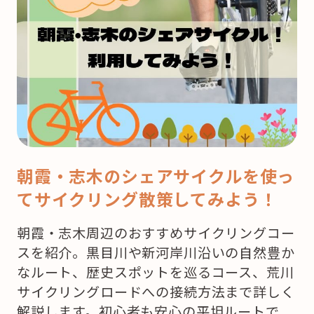
は
ク
リ
ス
マ
ス！
ど
こ
で
朝霞・志木のシェアサイクルを使っ
ケ
てサイクリング散策してみよう！
ー
キ
朝霞・志木周辺のおすすめサイクリングコー
を
スを紹介。黒目川や新河岸川沿いの自然豊か
買
なルート、歴史スポットを巡るコース、荒川
お
サイクリングロードへの接続方法まで詳しく
う
解説します。初心者も安心の平坦ルートで