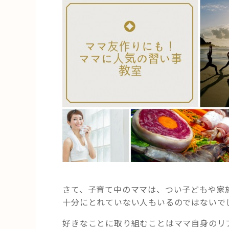
の
志
木
の
習
い
事
教
室
☆”
の
さて、子育て中のママは、つい子どもや家
十分にとれていない人もいるのではないで
好きなことに取り組むことはママ自身のリ