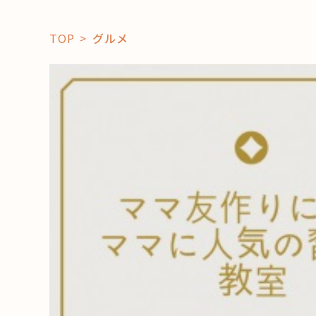
TOP
グルメ
「コト」
子育て
暮らし
おすすめ
学び・教
スポット
「場」
HAREL