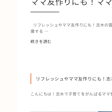
ママ友作りにも！マ
リフレッシュやママ友作りにも！志木の習
援する …
“マ
続きを読む
マ
友
作
り
に
リフレッシュやママ友作りにも！志
も！
マ
マ
こんにちは！志木で子育てをがんばるママ
に
人
気