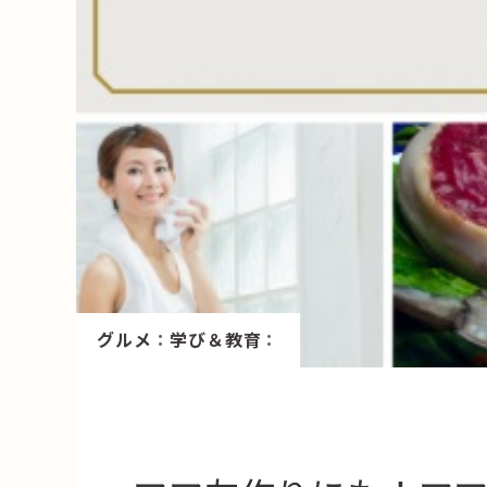
HAREL
活用事例
「モノ」
fleXe
リノベ事
「ひと」
協賛・協力店
グルメ
：
学び＆教育
：
コーディネーター紹介